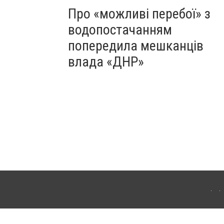
Про «можливі перебої» з
водопостачанням
попередила мешканців
влада «ДНР»
Для інтернет-видань обов'язкове розміщення прямого, відкритого для пошукових