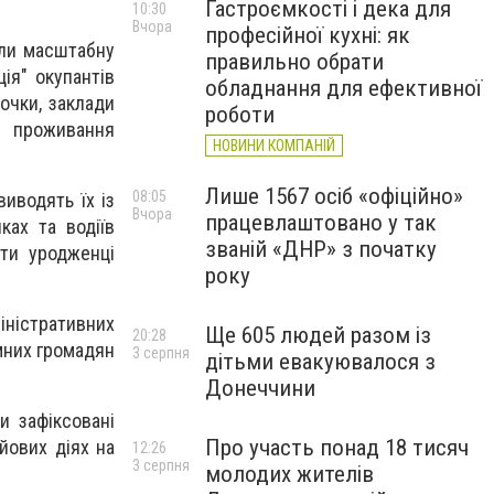
Гастроємкості і дека для
10:30
Вчора
професійної кухні: як
али масштабну
правильно обрати
ція" окупантів
обладнання для ефективної
очки, заклади
роботи
о проживання
НОВИНИ КОМПАНІЙ
Лише 1567 осіб «офіційно»
08:05
иводять їх із
Вчора
працевлаштовано у так
ках та водіїв
званій «ДНР» з початку
ути уродженці
року
іністративних
Ще 605 людей разом із
20:28
мних громадян
3 серпня
дітьми евакуювалося з
Донеччини
и зафіксовані
Про участь понад 18 тисяч
йових діях на
12:26
3 серпня
молодих жителів