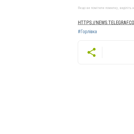
Якщо ви помітили помилку, виділіть нео
HTTPS://NEWS.TELEGRAF.C
#Горлівка