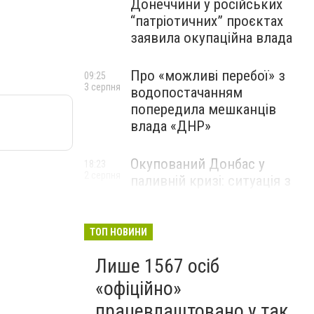
Донеччини у російських
“патріотичних” проєктах
заявила окупаційна влада
Про «можливі перебої» з
09:25
3 серпня
водопостачанням
попередила мешканців
влада «ДНР»
Окупований Донбас у
18:23
2 серпня
паливній кризі: ситуація з
цінами, чергами та прогноз
експерта
ТОП НОВИНИ
Лише 1567 осіб
«офіційно»
працевлаштовано у так