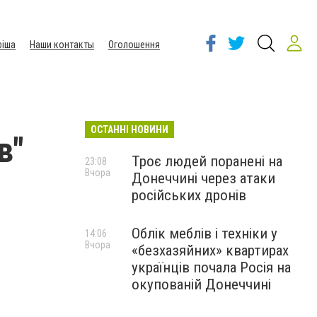
іша
Наши контакты
Оголошення
ОСТАННІ НОВИНИ
в"
Троє людей поранені на
23:08
Вчора
Донеччині через атаки
російських дронів
Облік меблів і техніки у
14:06
Вчора
«безхазяйних» квартирах
українців почала Росія на
окупованій Донеччині