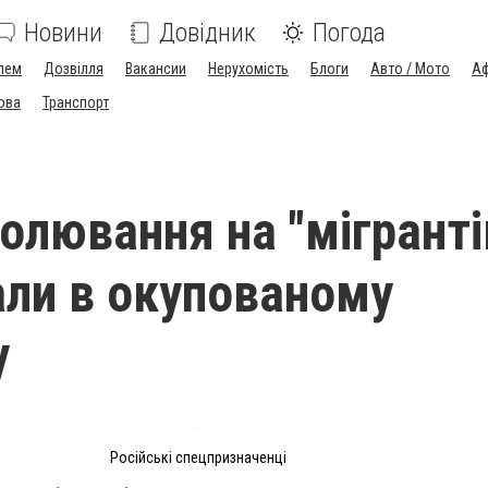
Новини
Довідник
Погода
лем
Дозвілля
Вакансии
Нерухомість
Блоги
Авто / Мото
Аф
ова
Транспорт
олювання на "мігранті
ли в окупованому
у
Російські спецпризначенці