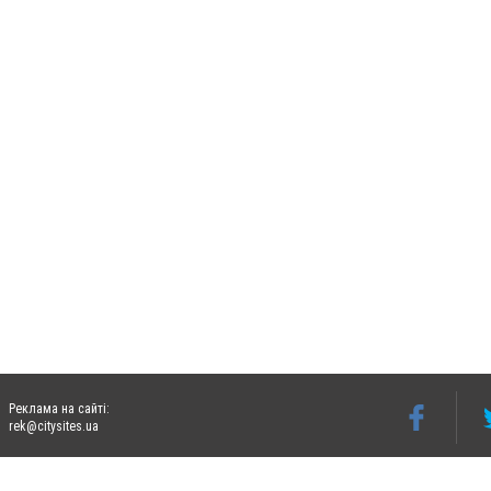
Реклама на сайті:
rek@citysites.ua
Допускається цитування матеріалів без отримання попередньої згоди 06242.ua за ум