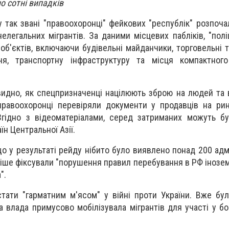
о сотні випадків
 так звані "правоохоронці" фейкових "республік" розпоч
елегальних мігрантів. За даними місцевих пабліків, "полі
об'єктів, включаючи будівельні майданчики, торговельні т
ня, транспортну інфраструктуру та місця компактног
видно, як спецпризначенці націлюють зброю на людей та в
правоохоронці перевіряли документи у продавців на рин
Згідно з відеоматеріалами, серед затриманих можуть б
їн Центральної Азії.
що у результаті рейду нібито було виявлено понад 200 адм
іше фіксували "порушення правил перебування в РФ інозе
".
стати "гарматним м'ясом" у війні проти України. Вже бул
а влада примусово мобілізувала мігрантів для участі у бо