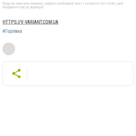
Якщо ви помітили помилку, виділіть необхідний текст і натисніть Ctrl + Enter, щоб
повідомити про це редакцію
HTTPS://V-VARIANT.COM.UA
#Горлівка