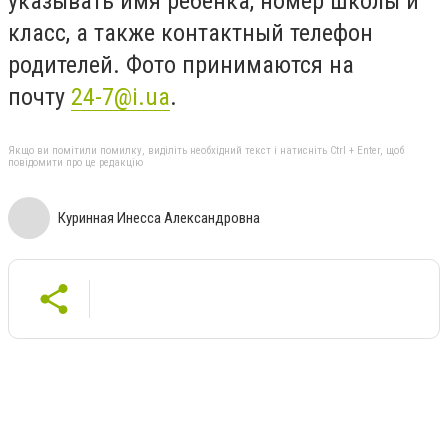
указывать имя ребёнка, номер школы и
класс, а также контактный телефон
родителей. Фото принимаются на
почту
24-7@i.ua
.
Якщо ви помітили помилку, виділіть необхідний текст і натисніть Ctrl + Enter, щоб
повідомити про це редакцію
Куринная Инесса Александровна