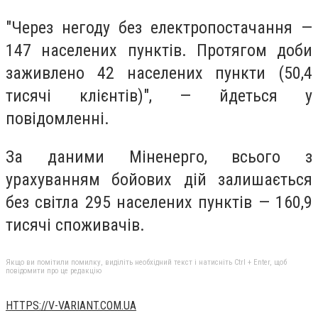
"Через негоду без електропостачання —
147 населених пунктів. Протягом доби
заживлено 42 населених пункти (50,4
тисячі клієнтів)", — йдеться у
повідомленні.
За даними Міненерго, всього з
урахуванням бойових дій залишається
без світла 295 населених пунктів — 160,9
тисячі споживачів.
Якщо ви помітили помилку, виділіть необхідний текст і натисніть Ctrl + Enter, щоб
повідомити про це редакцію
HTTPS://V-VARIANT.COM.UA