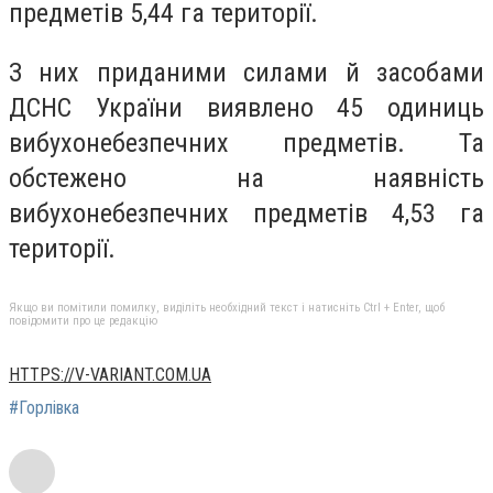
предметів 5,44 га території.
З них приданими силами й засобами
ДСНС України виявлено 45 одиниць
вибухонебезпечних предметів. Та
обстежено на наявність
вибухонебезпечних предметів 4,53 га
території.
Якщо ви помітили помилку, виділіть необхідний текст і натисніть Ctrl + Enter, щоб
повідомити про це редакцію
HTTPS://V-VARIANT.COM.UA
#Горлівка