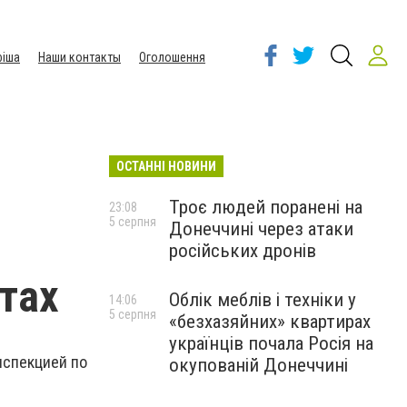
іша
Наши контакты
Оголошення
ОСТАННІ НОВИНИ
Троє людей поранені на
23:08
5 серпня
Донеччині через атаки
російських дронів
тах
Облік меблів і техніки у
14:06
5 серпня
«безхазяйних» квартирах
українців почала Росія на
нспекцией по
окупованій Донеччині