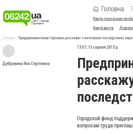
Головна
Карта городских проб
Карта міста
Довідк
Головна
Предпринимателям Горловки расскажут о негативных последствиях зарпл
13:07, 13 серпня 2013 р.
Предпри
Дубровина Яна Сергеевна
расскажу
последст
Городской фонд поддерж
вопросам труда приглаш