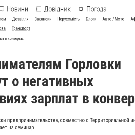
Новини
Довідник
Погода
лем
Дозвілля
Вакансии
Нерухомість
Блоги
Авто / Мото
Аф
ова
Транспорт
ат в конвертах
нимателям Горловки
т о негативных
виях зарплат в конвер
ки предпринимательства, совместно с Территориальной и
ает на семинар.