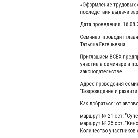
«Оформление трудовых 
последствия выдачи зар
Дата проведения: 
Семинар проводит главн
Татьяна Евгеньевна.
Приглашаем ВСЕХ предпр
участие в семинаре и п
законодательстве.
Адрес проведения семина
"Возрождение и развитие
Как добраться: от автово
маршрут № 21 ост. "Супе
маршрут № 25 ост. "Кино
Количество участников о