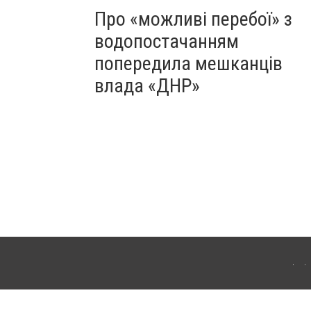
Про «можливі перебої» з
водопостачанням
попередила мешканців
влада «ДНР»
Для інтернет-видань обов'язкове розміщення прямого, відкритого для пошукових