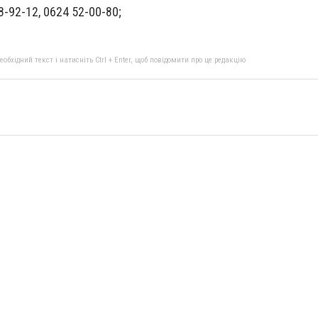
8-92-12, 0624 52-00-80;
бхідний текст і натисніть Ctrl + Enter, щоб повідомити про це редакцію