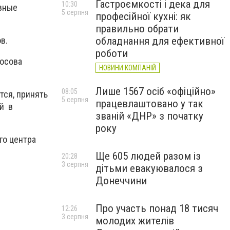
Гастроємкості і дека для
10:30
вные
5 серпня
професійної кухні: як
правильно обрати
обладнання для ефективної
в.
роботи
жосова
НОВИНИ КОМПАНІЙ
Лише 1567 осіб «офіційно»
08:05
тся, принять
5 серпня
працевлаштовано у так
й в
званій «ДНР» з початку
року
го центра
Ще 605 людей разом із
20:28
3 серпня
дітьми евакуювалося з
Донеччини
Про участь понад 18 тисяч
12:26
3 серпня
молодих жителів