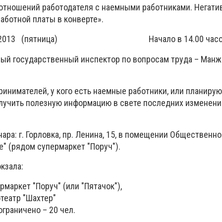
отношений работодателя с наемными работниками. Негати
аботной платы в конверте».
16.08.2013 (пятница) Начало в 14.00 часо
ый государственный инспектор по вопросам труда – Ман
инимателей, у кого есть наемные работники, или планирую
олучить полезную информацию в свете последних изменени
ра: г. Горловка, пр. Ленина, 15, в помещении Общественно
" (рядом супермаркет "Поруч").
кзала:
рмаркет "Поруч" (или "Пятачок"),
театр "Шахтер"
граничено – 20 чел.