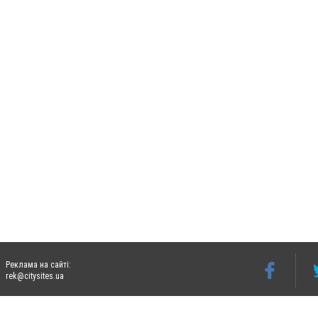
Реклама на сайті:
rek@citysites.ua
Допускається цитування матеріалів без отримання попередньої згоди 06242.ua за ум