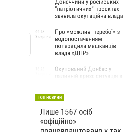
Донеччини у російських
“патріотичних” проєктах
заявила окупаційна влада
Про «можливі перебої» з
09:25
3 серпня
водопостачанням
попередила мешканців
влада «ДНР»
Окупований Донбас у
18:23
2 серпня
паливній кризі: ситуація з
цінами, чергами та прогноз
експерта
ТОП НОВИНИ
Лише 1567 осіб
«офіційно»
працевлаштовано у так