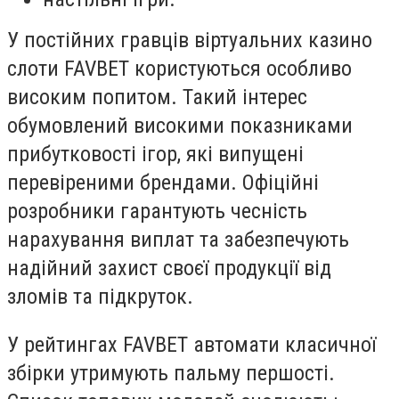
У постійних гравців віртуальних казино
слоти FAVBET користуються особливо
високим попитом. Такий інтерес
обумовлений високими показниками
прибутковості ігор, які випущені
перевіреними брендами. Офіційні
розробники гарантують чесність
нарахування виплат та забезпечують
надійний захист своєї продукції від
зломів та підкруток.
У рейтингах FAVBET автомати класичної
збірки утримують пальму першості.