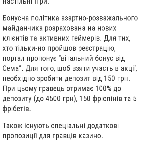
настільні ігри.
Бонусна політика азартно-розважального
майданчика розрахована на нових
клієнтів та активних геймерів. Для тих,
хто тільки-но пройшов реєстрацію,
портал пропонує “вітальний бонус від
Сема”. Для того, щоб взяти участь в акції,
необхідно зробити депозит від 150 грн.
При цьому гравець отримає 100% до
депозиту (до 4500 грн), 150 фріспінів та 5
фрібетів.
Також існують спеціальні додаткові
пропозиції для гравців казино.