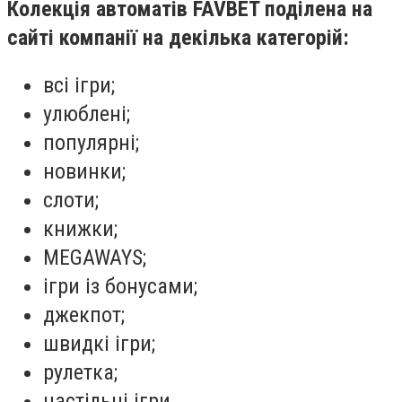
Колекція автоматів FAVBET поділена на
сайті компанії на декілька категорій:
всі ігри;
улюблені;
популярні;
новинки;
слоти;
книжки;
MEGAWAYS;
ігри із бонусами;
джекпот;
швидкі ігри;
рулетка;
настільні ігри.