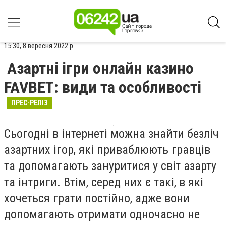
15:30, 8 вересня 2022 р.
Азартні ігри онлайн казино
FAVBET: види та особливості
ПРЕС-РЕЛІЗ
Сьогодні в інтернеті можна знайти безліч
азартних ігор, які приваблюють гравців
та допомагають зануритися у світ азарту
та інтриги. Втім, серед них є такі, в які
хочеться грати постійно, адже вони
допомагають отримати одночасно не