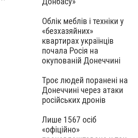
Донбасу»
Облік меблів і техніки у
«безхазяйних»
квартирах українців
почала Росія на
окупованій Донеччині
Троє людей поранені на
Донеччині через атаки
російських дронів
Лише 1567 осіб
«офіційно»