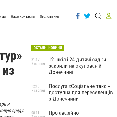
іша
Наши контакты
Оголошення
ОСТАННІ НОВИНИ
тур»
12 шкіл і 24 дитячі садки
21:17
7 серпня
закрили на окупованій
 из
Донеччині
Послуга «Соціальне таксі»
12:13
7 серпня
доступна для переселенців
з Донеччини
ари и
ковую среду.
Про аварійно-
08:11
мплекса