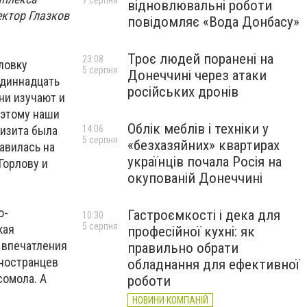
7 серпня
відновлювальні роботи
ектор Глазков
повідомляє «Вода Донбасу»
Троє людей поранені на
23:08
ловку
5 серпня
Донеччині через атаки
одиннадцать
російських дронів
ни изучают и
оэтому наши
Облік меблів і техніки у
визита была
14:06
5 серпня
«безхазяйних» квартирах
авилась на
українців почала Росія на
Горлову и
окупованій Донеччині
о-
Гастроємкості і дека для
10:30
5 серпня
кая
професійної кухні: як
 впечатления
правильно обрати
иностранцев
обладнання для ефективної
сомола. А
роботи
НОВИНИ КОМПАНІЙ