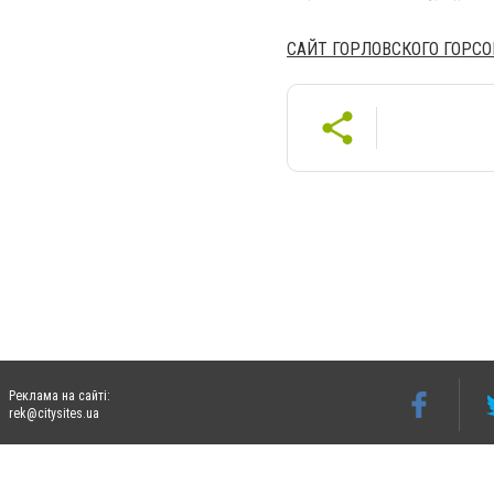
САЙТ ГОРЛОВСКОГО ГОРСО
Реклама на сайті:
rek@citysites.ua
Допускається цитування матеріалів без отримання попередньої згоди 06242.ua за ум
систем гіперпосилання на цитовані статті не нижче другого абзацу в тексті або в я