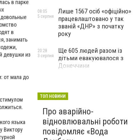
лась в парке
ых
Лише 1567 осіб «офіційно»
08:05
о довольные
5 серпня
працевлаштовано у так
комство
званій «ДНР» з початку
одят в
року
я, занимать
лодежи,
Ще 605 людей разом із
20:28
й девушки из
3 серпня
дітьми евакуювалося з
Донеччини
 от мала до
ТОП НОВИНИ
 стимулом
олжиться.
Про аварійно-
відновлювальні роботи
кого языка
ву Виктору
повідомляє «Вода
турной