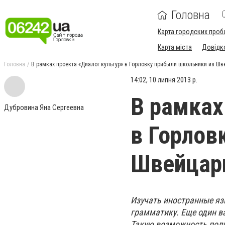
Головна
Карта городских проб
Карта міста
Довідк
Головна
В рамках проекта «Диалог культур» в Горловку прибыли школьники из Шв
14:02, 10 липня 2013 р.
В рамках
Дубровина Яна Сергеевна
в Горлов
Швейцар
Изучать иностранные яз
грамматику. Еще один в
Такую возможность полу