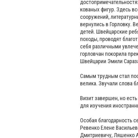
достопримечательностях
кованых фигур. Здесь вс
сооружений, литературн
вернулись в Горловку. 
детей. Швейцарские ребя
походы, проводят благо
себя различными увлече
горловчан покорила пре
Швейцарии Эмили Сараз
Самым трудным стал пос
велика. Звучали слова б
Визит завершен, но есть
для изучения иностранн
Особая благодарность с
Ревенко Елене Васильевн
Дмитриевичу, Ляшенко А