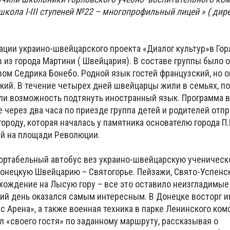
кола І-ІІІ ступеней №22 – многопрофильный лицей » ( дир
ации украино-швейцарского проекта «Диалог культур»в Гор
 из города Мартини ( Швейцария). В составе группы было 
ом Седрика Бонебо. Родной язык гостей французский, но о
цкий. В течение четырех дней швейцарцы жили в семьях, п
ели возможность подтянуть иностранный язык. Программа 
 через два часа по приезде группа детей и родителей отпр
ороду, которая началась у памятника основателю города П.
й на площади Революции.
ортабельный автобус вез украино-швейцарскую ученическ
Донецкую Швейцарию – Святогорье. Пейзажи, Свято-Успенс
схождение на Лысую гору – все это оставило неизгладимые
етий день оказался самым интересным. В Донецке восторг 
 Арена», а также военная техника в парке Ленинского ком
 «своего гостя» по заданному маршруту, рассказывая о