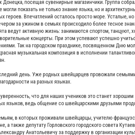
 Донецка, посещая сувенирные магазинчики. Группа собра
е могли показать не только знание языка, но и архитектурн
ых героев. Впечатлений осталось просто море. Усталые, н
Вечером за ужином в семьях происходило более тесное зна
та ведут активную жизнь: занимаются спортом, танцуют, х
творительные концерты. При этом успевают успешно учитьс
ниями. Так на городском празднике, посвященном Дню мо
красная музыкальная композиция в исполнении талантливо
ан.
ледний день. Уже родных швейцарцев провожали семьями:
лагодарности на разных языках.
 уверенность, что для наших учеников это станет хорошим
ых языков, ведь общение со швейцарскими друзьями прод
емьям, в которых проживали швейцарцы, учителю французс
е, а также депутату Горловского городского совета Кутае
лександру Анатольевичу за поддержку в организации куль