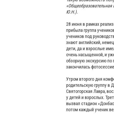
«Общеобразовательная ш
Ю.Н.).
28 июня в рамках реализ
прибыла группа учеников
учеников под руководств
знают английский, неме
дети, да и взрослые им
очень насыщенной, и уже
обзорную экскурсию по г
закончилась фотосессие
Утром второго дня комф
родительскую группу в 
Святогорская Лавра, во
у детей и взрослых. Тр
вызвал стадион «Донбасс
потом каждый ученик вел