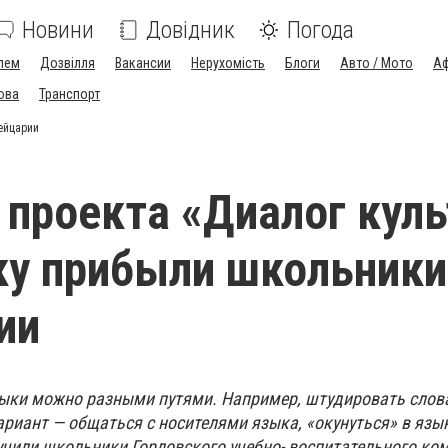
Новини
Довідник
Погода
лем
Дозвілля
Вакансии
Нерухомість
Блоги
Авто / Мото
Аф
ова
Транспорт
ейцарии
 проекта «Диалог куль
ку прибыли школьники
ии
ыки можно разными путями. Например, штудировать слов
ариант — общаться с носителями языка, «окунуться» в язы
чили школьники Горловского учебно- воспитательного ко