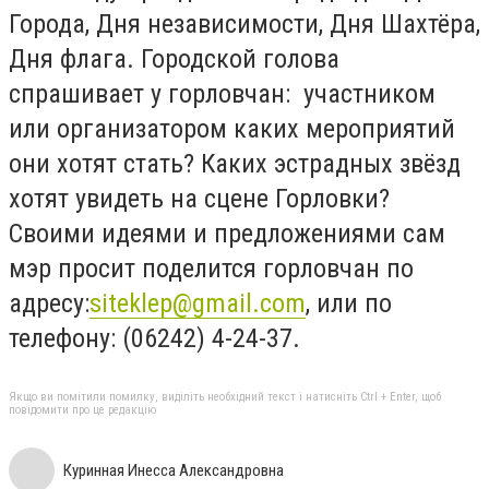
Города, Дня независимости, Дня Шахтёра,
Дня флага. Городской голова
спрашивает у горловчан: участником
или организатором каких мероприятий
они хотят стать? Каких эстрадных звёзд
хотят увидеть на сцене Горловки?
Своими идеями и предложениями сам
мэр просит поделится горловчан по
адресу:
siteklep@gmail.com
, или по
телефону: (06242) 4-24-37.
Якщо ви помітили помилку, виділіть необхідний текст і натисніть Ctrl + Enter, щоб
повідомити про це редакцію
Куринная Инесса Александровна