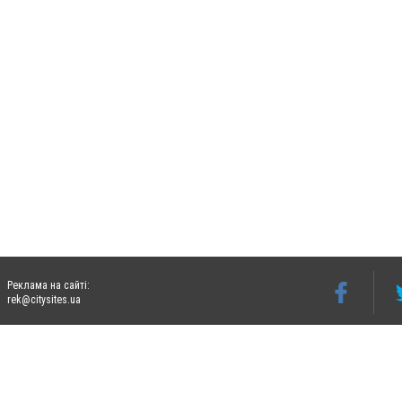
Реклама на сайті:
rek@citysites.ua
Допускається цитування матеріалів без отримання попередньої згоди 06242.ua за ум
систем гіперпосилання на цитовані статті не нижче другого абзацу в тексті або в я
Матеріали з плашками "Новини компаній", "Промо", "Партнерський матеріал", "Партнер