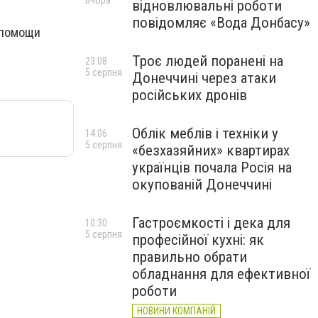
Вчора
відновлювальні роботи
повідомляє «Вода Донбасу»
 помощи
Троє людей поранені на
23:08
5 серпня
Донеччині через атаки
російських дронів
Облік меблів і техніки у
14:06
5 серпня
«безхазяйних» квартирах
українців почала Росія на
окупованій Донеччині
Гастроємкості і дека для
10:30
5 серпня
професійної кухні: як
правильно обрати
обладнання для ефективної
роботи
НОВИНИ КОМПАНІЙ