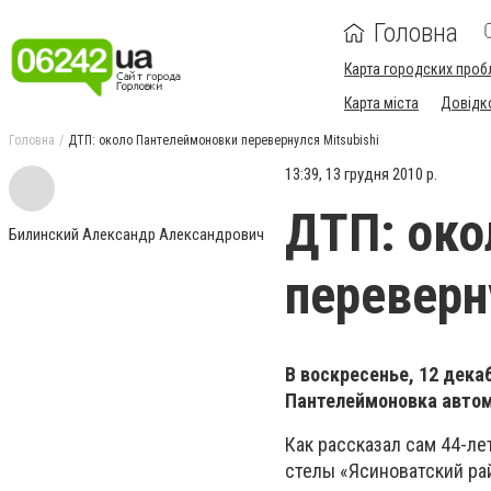
Головна
Карта городских проб
Карта міста
Довідк
Головна
ДТП: около Пантелеймоновки перевернулся Mitsubishi
13:39, 13 грудня 2010 р.
ДТП: око
Билинский Александр Александрович
переверн
В воскресенье, 12 декаб
Пантелеймоновка автомо
Как рассказал сам 44-лет
стелы «Ясиноватский ра