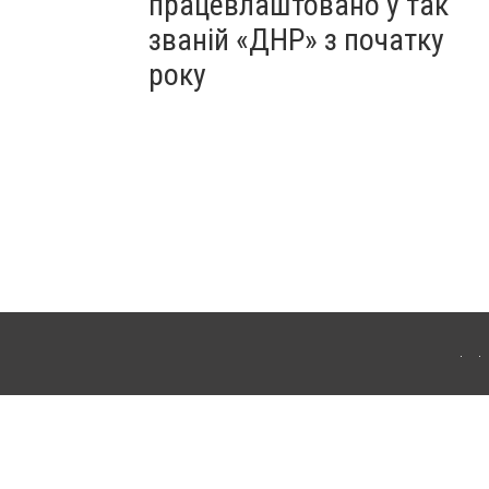
працевлаштовано у так
званій «ДНР» з початку
року
Для інтернет-видань обов'язкове розміщення прямого, відкритого для пошукових
лама" публікуються на правах реклами.