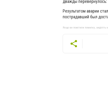
дважды перевернулось: н
Результатом аварии ста
пострадавший был доста
Якщо ви помітили помилку, виділіть нео