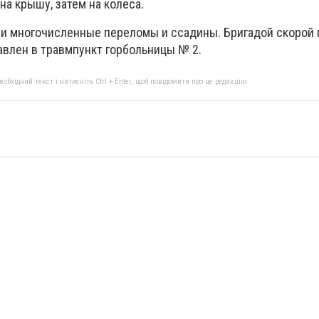
а крышу, затем на колеса.
ли многочисленные переломы и ссадины. Бригадой скорой
влен в травмпункт горбольницы № 2.
бхідний текст і натисніть Ctrl + Enter, щоб повідомити про це редакцію