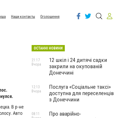
іша
Наши контакты
Оголошення
ОСТАННІ НОВИНИ
12 шкіл і 24 дитячі садки
21:17
Вчора
закрили на окупованій
Донеччині
Послуга «Соціальне таксі»
12:13
пос.
Вчора
доступна для переселенців
нулся.
з Донеччини
ецка. В р-не
олосу. Авто
Про аварійно-
08:11