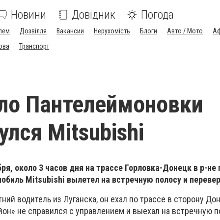
Новини
Довідник
Погода
лем
Дозвілля
Вакансии
Нерухомість
Блоги
Авто / Мото
Аф
ова
Транспорт
ло Пантелеймоновки
улся Mitsubishi
ря, около 3 часов дня на трассе Горловка-Донецк в р-не 
биль Mitsubishi вылетел на встречную полосу и перевер
ний водитель из Луганска, он ехал по трассе в сторону Дон
йон» не справился с управлением и выехал на встречную п