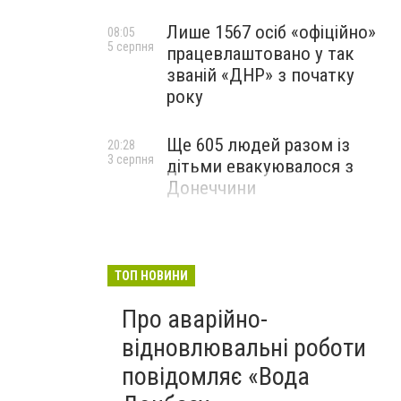
Лише 1567 осіб «офіційно»
08:05
5 серпня
працевлаштовано у так
званій «ДНР» з початку
року
Ще 605 людей разом із
20:28
3 серпня
дітьми евакуювалося з
Донеччини
ТОП НОВИНИ
Про аварійно-
відновлювальні роботи
повідомляє «Вода