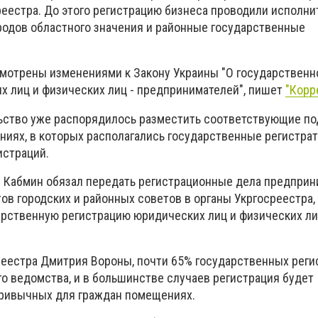
еестра. До этого регистрацию бизнеса проводили исполн
родов областного значения и районные государственные
мотрены изменениями к Закону Украины "О государственн
х лиц и физических лиц - предпринимателей", пишет
"Корр
льство уже распорядилось разместить соответствующие п
ниях, в которых располагались государственные регистра
истраций.
Кабмин обязал передать регистрационные дела предприн
ов городских и районных советов в органы Укргосреестра,
ственную регистрацию юридических лиц и физических ли
реестра Дмитрия Вороны, почти 65% государственных реги
го ведомства, и в большинстве случаев регистрация будет
привычных для граждан помещениях.