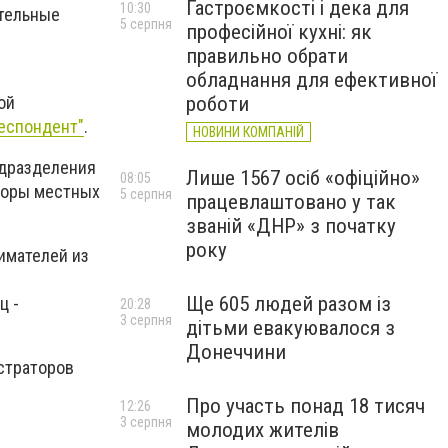
Гастроємкості і дека для
10:30
ительные
5 серпня
професійної кухні: як
правильно обрати
обладнання для ефективної
роботи
ой
еспондент"
.
НОВИНИ КОМПАНІЙ
одразделения
Лише 1567 осіб «офіційно»
08:05
торы местных
5 серпня
працевлаштовано у так
званій «ДНР» з початку
року
имателей из
Ще 605 людей разом із
ц -
20:28
3 серпня
дітьми евакуювалося з
Донеччини
страторов
Про участь понад 18 тисяч
12:26
3 серпня
молодих жителів