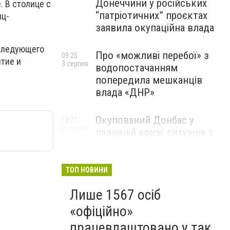
Донеччини у російських
. В столице с
“патріотичних” проєктах
иц-
заявила окупаційна влада
 следующего
Про «можливі перебої» з
09:25
тие и
3 серпня
водопостачанням
попередила мешканців
влада «ДНР»
Окупований Донбас у
18:23
2 серпня
паливній кризі: ситуація з
цінами, чергами та прогноз
експерта
ТОП НОВИНИ
Лише 1567 осіб
«офіційно»
працевлаштовано у так