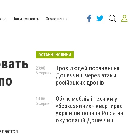
іша
Наши контакты
Оголошення
ОСТАННІ НОВИНИ
овать
Троє людей поранені на
23:08
5 серпня
Донеччині через атаки
по
російських дронів
Облік меблів і техніки у
14:06
5 серпня
«безхазяйних» квартирах
українців почала Росія на
окупованій Донеччині
редаются