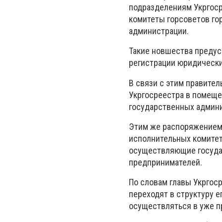
подразделениям Укргоср
комитеты горсоветов го
администрации.
Такие новшества предус
регистрации юридически
В связи с этим правите
Укргосреестра в помеще
государственных админ
Этим же распоряжением 
исполнительных комитет
осуществляющие государ
предпринимателей.
По словам главы Укргос
переходят в структуру е
осуществляться в уже 