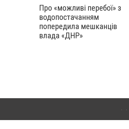
Про «можливі перебої» з
водопостачанням
попередила мешканців
влада «ДНР»
Для інтернет-видань обов'язкове розміщення прямого, відкритого для пошукових