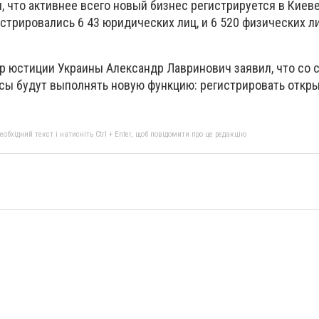
 что активнее всего новый бизнес регистрируется в Киеве
истрировались 6 43 юридических лиц, и 6 520 физических л
р юстиции Украины Александр Лавринович заявил, что со
усы будут выполнять новую функцию: регистрировать откры
бхідний текст і натисніть Ctrl + Enter, щоб повідомити про це редакцію