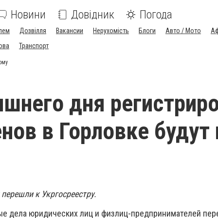
Новини
Довідник
Погода
лем
Дозвілля
Вакансии
Нерухомість
Блоги
Авто / Мото
Аф
ова
Транспорт
ому
яшнего дня регистрир
нов в Горловке будут 
 перешли к Укргосреестру.
ые дела юридических лиц и физлиц-предпринимателей пе