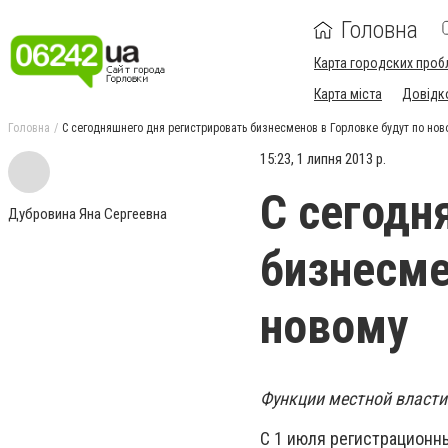
Головна
Карта городских проб
Карта міста
Довідк
Головна
С сегодняшнего дня регистрировать бизнесменов в Горловке будут по нов
15:23, 1 липня 2013 р.
С сегодн
Дубровина Яна Сергеевна
бизнесме
новому
Функции местной власти
С 1 июля регистрационн