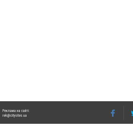
Реклама на сайті:
rek@citysites.ua
Допускається цитування матеріалів без отримання попередньої згоди 06242.ua за ум