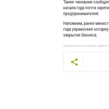
Также чиновник сообщил,
начала года почти зарег
предпринимателей.
Напомним, ранее минист
года украинские нотари
закрытие бизнеса.
Якщо ви помітили помилку, виділіть нео