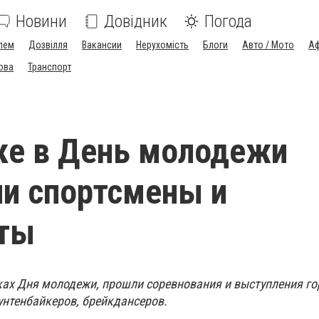
Новини
Довідник
Погода
лем
Дозвілля
Вакансии
Нерухомість
Блоги
Авто / Мото
Аф
ова
Транспорт
ке в День молодежи
и спортсмены и
ты
мках Дня молодежи, прошли соревнования и выступления г
аунтенбайкеров, брейкдансеров.