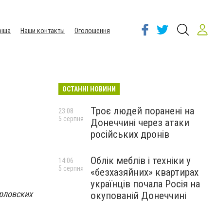
іша
Наши контакты
Оголошення
ОСТАННІ НОВИНИ
Троє людей поранені на
23:08
5 серпня
Донеччині через атаки
російських дронів
Облік меблів і техніки у
14:06
5 серпня
«безхазяйних» квартирах
українців почала Росія на
орловских
окупованій Донеччині