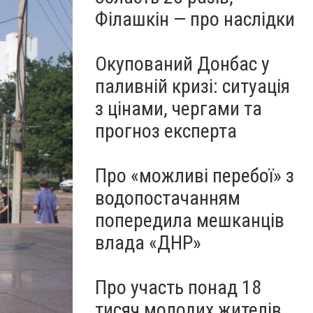
Філашкін — про наслідки
Окупований Донбас у
паливній кризі: ситуація
з цінами, чергами та
прогноз експерта
Про «можливі перебої» з
водопостачанням
попередила мешканців
влада «ДНР»
Про участь понад 18
тисяч молодих жителів