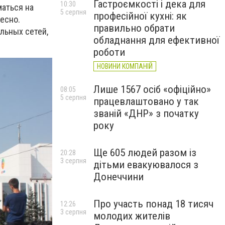
Гастроємкості і дека для
10:30
маться на
5 серпня
професійної кухні: як
есно.
правильно обрати
льных сетей,
обладнання для ефективної
роботи
НОВИНИ КОМПАНІЙ
Лише 1567 осіб «офіційно»
08:05
5 серпня
працевлаштовано у так
званій «ДНР» з початку
року
Ще 605 людей разом із
20:28
3 серпня
дітьми евакуювалося з
Донеччини
Про участь понад 18 тисяч
12:26
3 серпня
молодих жителів