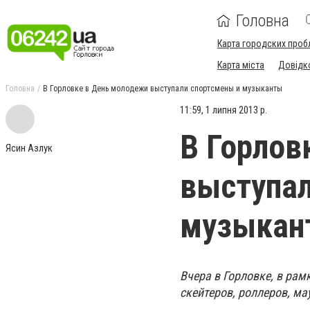
Головна
Карта городских проб
Карта міста
Довідк
Головна
В Горловке в День молодежи выступали спортсмены и музыканты
11:59, 1 липня 2013 р.
В Горлов
Ясин Азлук
выступал
музыкан
Вчера в Горловке, в ра
скейтеров, роллеров, м