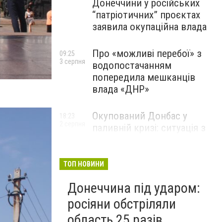
Донеччини у російських
“патріотичних” проєктах
заявила окупаційна влада
Про «можливі перебої» з
09:25
3 серпня
водопостачанням
попередила мешканців
влада «ДНР»
Окупований Донбас у
18:23
2 серпня
паливній кризі: ситуація з
цінами, чергами та прогноз
експерта
ТОП НОВИНИ
Донеччина під ударом:
росіяни обстріляли
область 25 разів,