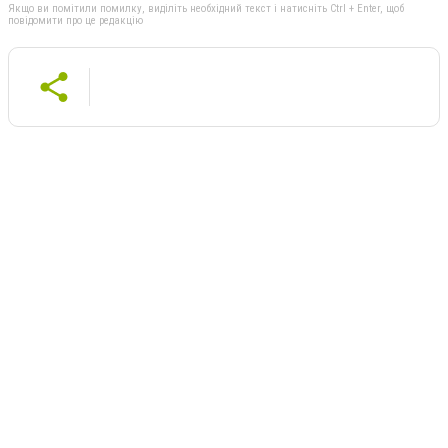
Якщо ви помітили помилку, виділіть необхідний текст і натисніть Ctrl + Enter, щоб
повідомити про це редакцію