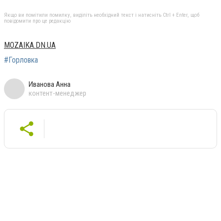
Якщо ви помітили помилку, виділіть необхідний текст і натисніть Ctrl + Enter, щоб
повідомити про це редакцію
MOZAIKA.DN.UA
#Горловка
Иванова Анна
контент-менеджер