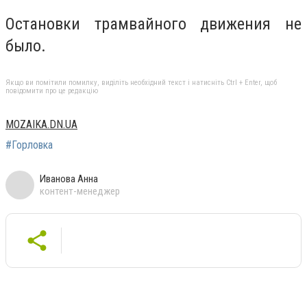
Остановки трамвайного движения не
было.
Якщо ви помітили помилку, виділіть необхідний текст і натисніть Ctrl + Enter, щоб
повідомити про це редакцію
MOZAIKA.DN.UA
#Горловка
Иванова Анна
контент-менеджер