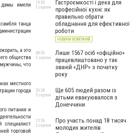
Гастроємкості і дека для
10:30
 дамы имели
5 серпня
професійної кухні: як
правильно обрати
обладнання для ефективної
нсамбля танца
роботи
администрации
НОВИНИ КОМПАНІЙ
корить, а это
Лише 1567 осіб «офіційно»
08:05
шего общества
5 серпня
працевлаштовано у так
 мужчины, что
званій «ДНР» з початку
року
анах местного
Ще 605 людей разом із
трации города
20:28
3 серпня
дітьми евакуювалося з
Донеччини
ого питания и
деятельности
Про участь понад 18 тисяч
12:26
й специалист
3 серпня
молодих жителів
шней торговой