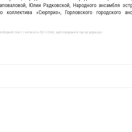
аповаловой, Юлии Радковской, Народного ансамбля эстр
о коллектива «Сюрприз», Горловского городского ан
бхідний текст і натисніть Ctrl + Enter, щоб повідомити про це редакцію