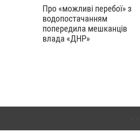
Про «можливі перебої» з
водопостачанням
попередила мешканців
влада «ДНР»
Для інтернет-видань обов'язкове розміщення прямого, відкритого для пошукових