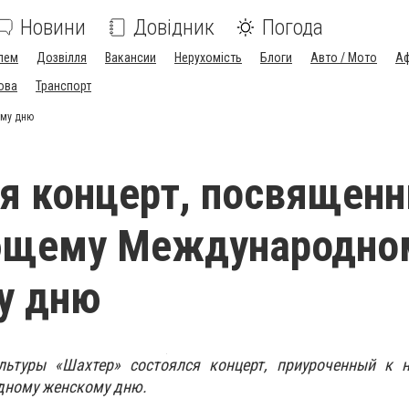
Новини
Довідник
Погода
лем
Дозвілля
Вакансии
Нерухомість
Блоги
Авто / Мото
Аф
ова
Транспорт
ому дню
я концерт, посвящен
ющему Международно
у дню
льтуры «Шахтер» состоялся концерт, приуроченный к 
дному женскому дню.