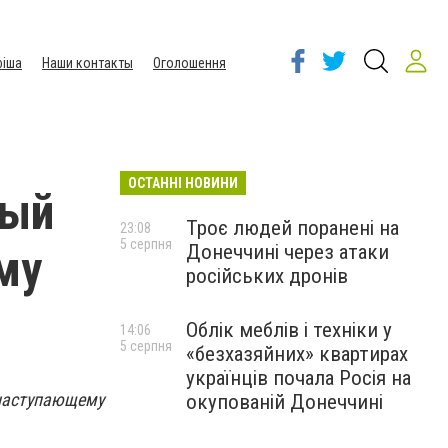
іша
Наши контакты
Оголошення
ОСТАННІ НОВИНИ
ный
Троє людей поранені на
23:08
5 серпня
Донеччині через атаки
му
російських дронів
Облік меблів і техніки у
14:06
5 серпня
«безхазяйних» квартирах
українців почала Росія на
наступающему
окупованій Донеччині