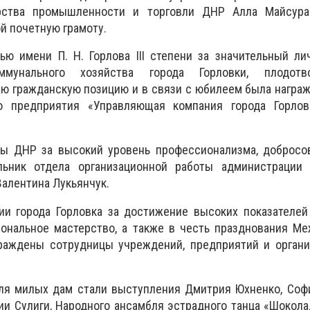
рства промышленности и торговли ДНР Алла Майсура
й почетную грамоту.
ью имени П. Н. Горлова III степени за значительный л
ммунального хозяйства города Горловки, плодотв
ую гражданскую позицию и в связи с юбилеем была награ
о предприятия «Управляющая компания города Горлов
вы ДНР за высокий уровень профессионализма, добросо
льник отдела организационной работы администрации 
Валентина Лукьянчук.
ии города Горловка за достижение высоких показателей
иональное мастерство, а также в честь празднования М
раждены сотрудницы учреждений, предприятий и органи
ля милых дам стали выступления Дмитрия Юхненко, Софи
ии Сулиги, Народного ансамбля эстрадного танца «Шокола