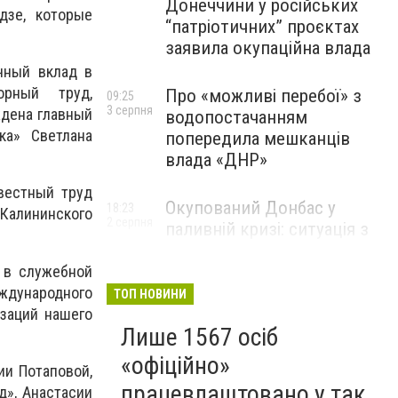
Донеччини у російських
дзе, которые
“патріотичних” проєктах
заявила окупаційна влада
ичный вклад в
орный труд,
Про «можливі перебої» з
09:25
3 серпня
ждена главный
водопостачанням
ка» Светлана
попередила мешканців
влада «ДНР»
вестный труд
Окупований Донбас у
18:23
Калининского
2 серпня
паливній кризі: ситуація з
цінами, чергами та прогноз
експерта
 в служебной
еждународного
ТОП НОВИНИ
заций нашего
Лише 1567 осіб
«офіційно»
и Потаповой,
працевлаштовано у так
д», Анастасии