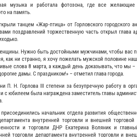
вая музыка и работала фотозона, где все желающие
то на память.
крыли танцем «Жар-птица» от Горловского городского а
овами поздравлений торжественную часть открыл глава 
иходько.
енщины. Нужно быть достойными мужчинами, чтобы вас по
ня, как ни странно, я хочу пожелать мужской половине на
сивые слова 8 марта, а каждый день доказывать, что мы –
орогие дамы. С праздником!» – отметил глава города.
и П. Н. Горлова III степени за безупречную работу в орг
зи с юбилеем была награждена заместитель главы админис
а.
 присоединились начальник отдела развития общественн
епартамента внутренней торговли и внешней торговой 
енности и торговли ДНР Екатерина Воляник и главны
нней торговли департамента внутренней торговли и вне