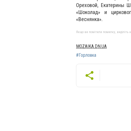
Ореховой, Екатерины Ш
«Шоколад» и цирковог
«Веснянка».
Якщо ви помітили помилку, виділіть нео
MOZAIKA.DN.UA
#Горловка