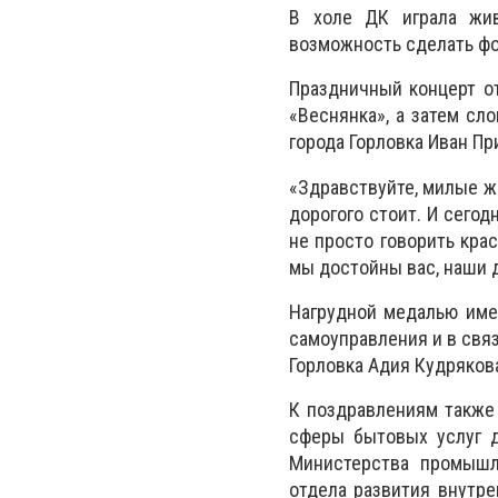
В холе ДК играла жи
возможность сделать фо
Праздничный концерт от
«Веснянка», а затем сл
города Горловка Иван Пр
«Здравствуйте, милые ж
дорогого стоит. И сегод
не просто говорить кра
мы достойны вас, наши д
Нагрудной медалью имен
самоуправления и в свя
Горловка Адия Кудряков
К поздравлениям также
сферы бытовых услуг д
Министерства промышл
отдела развития внутре