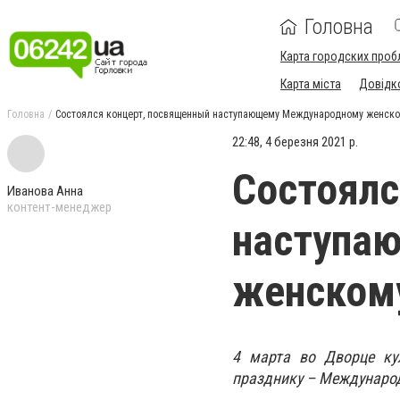
Головна
Карта городских проб
Карта міста
Довідк
Головна
Состоялся концерт, посвященный наступающему Международному женск
22:48, 4 березня 2021 р.
Состоялс
Иванова Анна
контент-менеджер
наступа
женском
4 марта во Дворце ку
празднику – Междунаро