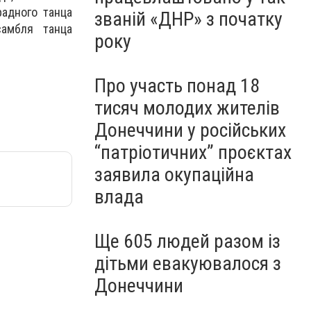
адного танца
званій «ДНР» з початку
самбля танца
року
Про участь понад 18
тисяч молодих жителів
Донеччини у російських
“патріотичних” проєктах
заявила окупаційна
влада
Ще 605 людей разом із
дітьми евакуювалося з
Донеччини