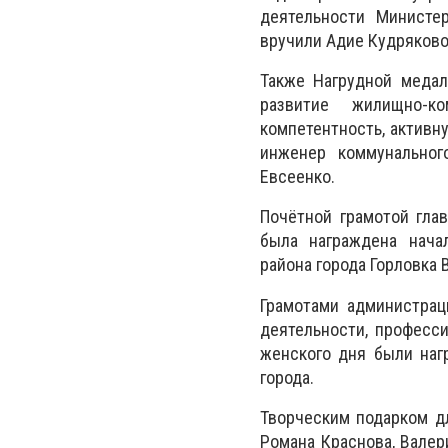
деятельности Министе
вручили Адие Кудряково
Также Нагрудной медал
развитие жилищно-ко
компетентность, активн
инженер коммунальног
Евсеенко.
Почётной грамотой гла
была награждена нача
района города Горловка 
Грамотами администрац
деятельности, професс
женского дня были наг
города.
Творческим подарком д
Романа Краснова, Валер