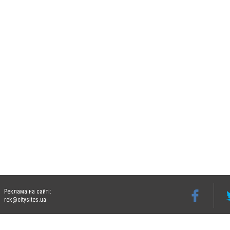
Реклама на сайті:
rek@citysites.ua
Допускається цитування матеріалів без отримання попередньої згоди 06242.ua за ум