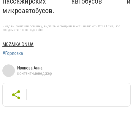
пассажирских автобусов и
микроавтобусов.
Якщо ви помітили помилку, виділіть необхідний текст і натисніть Ctrl + Enter, щоб
повідомити про це редакцію
MOZAIKA.DN.UA
#Горловка
Иванова Анна
контент-менеджер