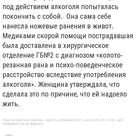
под действием алкоголя попыталась
покончить с собой. Она сама себе
нанесла ножевые ранения в живот.
Медиками скорой помощи пострадавшая
была доставлена в хирургическое
отделение ГБ№2 с диагнозом «колото-
резанная рана и психо-поведенческое
расстройство вследствие употребления
алкоголя». Женщина утверждала, что
сделала это по причине, что ей надоело
жить.
Якщо ви помітили помилку, виділіть необхідний текст і натисніть Ctrl + Enter, щоб
повідомити про це редакцію