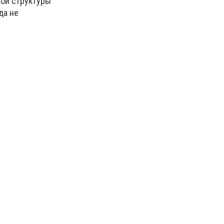
кой структуры
да не