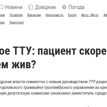
Новини
Довідник
Погода
лем
Дозвілля
Вакансии
Нерухомість
Блоги
Авто / Мото
Аф
ова
Транспорт
ое ТТУ: пациент скоре
ем жив?
родские власти совместно с новым руководством ТТУ разр
горловского трамвайно-троллейбусного управления из криз
ную депутатскую комиссию ознакомил заместитель городс