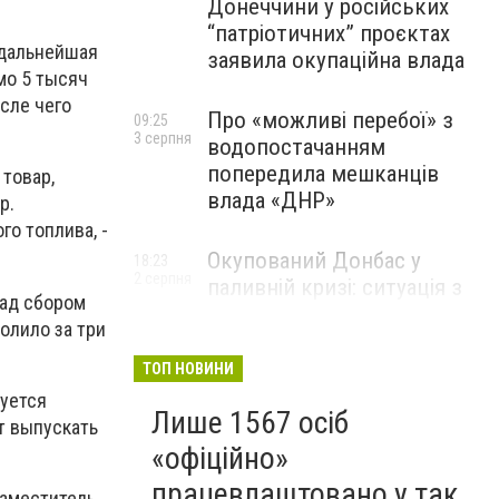
Донеччини у російських
“патріотичних” проєктах
 дальнейшая
заявила окупаційна влада
мо 5 тысяч
осле чего
Про «можливі перебої» з
09:25
3 серпня
водопостачанням
попередила мешканців
товар,
влада «ДНР»
р.
го топлива, -
Окупований Донбас у
18:23
2 серпня
паливній кризі: ситуація з
над сбором
цінами, чергами та прогноз
олило за три
експерта
ТОП НОВИНИ
уется
Лише 1567 осіб
т выпускать
«офіційно»
працевлаштовано у так
заместитель