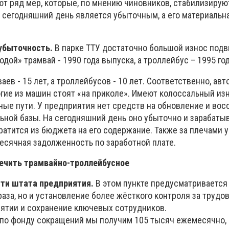
ют ряд мер, которые, по мнению чиновников, стабилизирую
 сегодняшний день является убыточным, а его материальн
 убыточность.
В парке ТТУ достаточно большой износ под
дой» трамвай - 1990 года выпуска, а троллейбус – 1995 год
аев - 15 лет, а троллейбусов - 10 лет. Соответственно, авт
гие из машин стоят «на приколе». Имеют колоссальный из
ные пути. У предприятия нет средств на обновление и вос
альной базы. На сегодняшний день оно убыточно и зарабаты
ратится из бюджета на его содержание. Также за плечами 
есячная задолженность по заработной плате.
ечить трамвайно-троллейбусное
ти штата предприятия.
В этом пункте предусматривается
раза, но и установление более жёсткого контроля за трудо
ятии и сохранение ключевых сотрудников.
и по фонду сокращений мы получим 105 тысяч ежемесячно, 