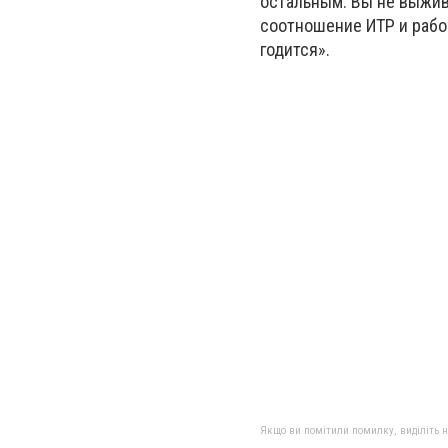
остальным. Вы не выжив
соотношение ИТР и рабоч
годится».
Якщо ви помітили помилку, виділіть нео