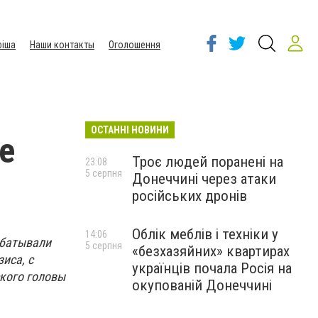
іша
Наши контакты
Оголошення
ОСТАННІ НОВИНИ
е
Троє людей поранені на
23:08
5 серпня
Донеччині через атаки
російських дронів
Облік меблів і техніки у
14:06
абатывали
5 серпня
«безхазяйних» квартирах
иса, с
українців почала Росія на
кого головы
окупованій Донеччині