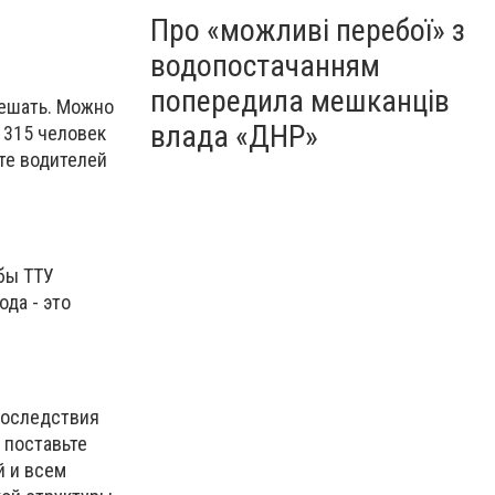
Про «можливі перебої» з
водопостачанням
попередила мешканців
решать. Можно
влада «ДНР»
а 315 человек
те водителей
обы ТТУ
да - это
 последствия
 поставьте
й и всем