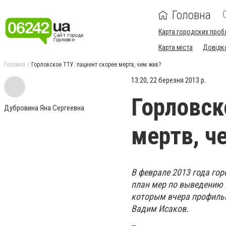
Головна
Карта городских проб
Карта міста
Довідк
Головна
Горловское ТТУ: пациент скорее мертв, чем жив?
13:20, 22 березня 2013 р.
Горловск
Дубровина Яна Сергеевна
мертв, ч
В феврале 2013 года го
план мер по выведению 
которым вчера профиль
Вадим Исаков.