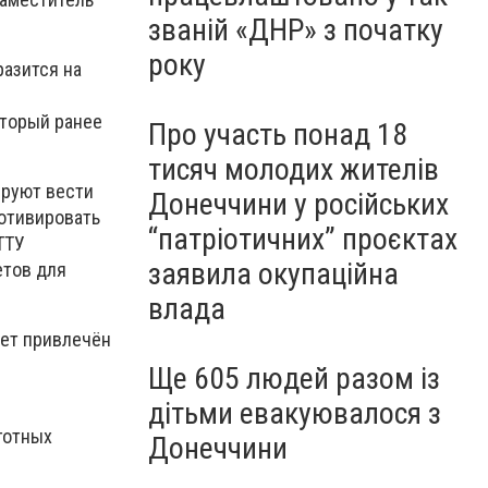
званій «ДНР» з початку
року
разится на
оторый ранее
Про участь понад 18
тисяч молодих жителів
ируют вести
Донеччини у російських
мотивировать
“патріотичних” проєктах
ТТУ
заявила окупаційна
етов для
влада
дет привлечён
Ще 605 людей разом із
дітьми евакуювалося з
готных
Донеччини