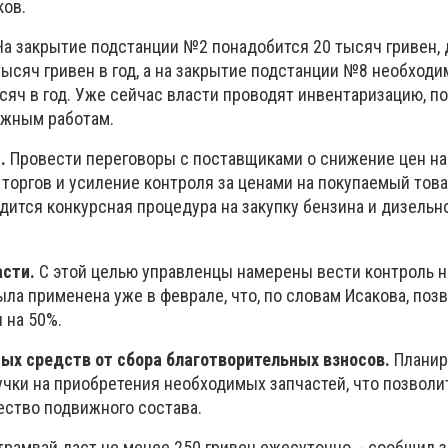
ков.
а закрытие подстанции №2 понадобится 20 тысяч гривен,
ысяч гривен в год, а на закрытие подстанции №8 необходи
ысяч в год. Уже сейчас власти проводят инвентаризацию, п
ажным работам.
.
Провести переговоры с поставщиками о снижение цен на 
торгов и усиление контроля за ценами на покупаемый това
одится конкурсная процедура на закупку бензина и дизельно
асти.
С этой целью управленцы намерены вести контроль 
ыла применена уже в феврале, что, по словам Исакова, позв
 на 50%.
ых средств от сбора благотворительных взносов.
Планир
учки на приобретения необходимых запчастей, что позволи
ество подвижного состава.
трамвай даст не менее 250 гривен ежесуточно, - сообщил 