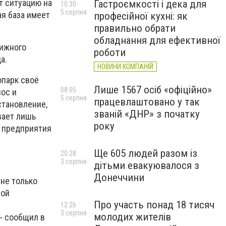
т ситуацию на
Гастроємкості і дека для
10:30
5 серпня
ая база имеет
професійної кухні: як
правильно обрати
обладнання для ефективної
вижного
роботи
а.
НОВИНИ КОМПАНІЙ
опарк своё
Лише 1567 осіб «офіційно»
08:05
нос и
5 серпня
працевлаштовано у так
становление,
званій «ДНР» з початку
вает лишь
року
у предприятия
Ще 605 людей разом із
20:28
3 серпня
дітьми евакуювалося з
Донеччини
 не только
вой
Про участь понад 18 тисяч
12:26
3 серпня
молодих жителів
- сообщил в