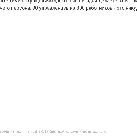
ите теми сокращениями, которые сегодня делаете. Для та
его персона: 90 управленцев из 300 работников - это нику
бхідний текст і натисніть Ctrl + Enter, щоб повідомити про це редакцію