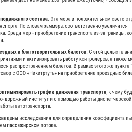
 подвижного состава.
Эта мера в положительном свете от
нспорта. По словам заммэра, соответственно увеличится
а. Среди мер - приобретение транспорта из-за границы, к
и.
ездных и благотворительных билетов.
С этой целью план
приятиями и активизировать работу контролёров, а также 
хся распространением билетов. В рамках этого же пункта 
говор с ООО «Никитртуть» на приобретение проездных бил
оптимизировать график движения транспорта
, к чему бу
но-дорожный институт и с помощью работы диспетчерской
работы автотранспорта.
роведены исследования для определения коэффициента ль
щем пассажирском потоке.