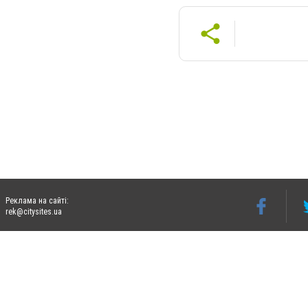
Реклама на сайті:
rek@citysites.ua
Допускається цитування матеріалів без отримання попередньої згоди 06242.ua за ум
систем гіперпосилання на цитовані статті не нижче другого абзацу в тексті або в я
Матеріали з плашками "Новини компаній", "Промо", "Партнерський матеріал", "Партнер