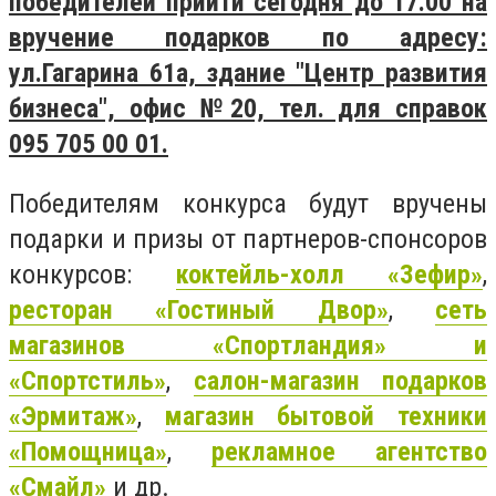
победителей прийти сегодня до 17.00 на
вручение подарков по адресу:
ул.Гагарина 61а, здание "Центр развития
бизнеса", офис №20, тел. для справок
095 705 00 01.
Победителям конкурса будут вручены
подарки и призы от партнеров-спонсоров
конкурсов:
коктейль-холл «Зефир»
,
ресторан «Гостиный Двор»
,
сеть
магазинов «Спортландия» и
«Спортстиль»
,
салон-магазин подарков
«Эрмитаж»
,
магазин бытовой техники
«Помощница»
,
рекламное агентство
«Смайл»
и др.