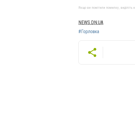
Якщо ви помітили помилку, виділіть нео
NEWS.DN.UA
#Горловка