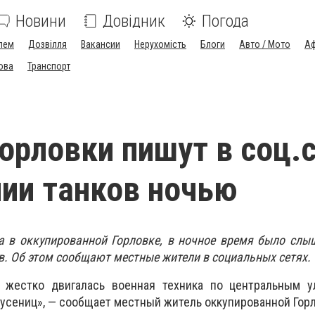
Новини
Довідник
Погода
лем
Дозвілля
Вакансии
Нерухомість
Блоги
Авто / Мото
Аф
ова
Транспорт
орловки пишут в соц.
ии танков ночью
да в оккупированной Горловке, в ночное время было сл
ов. Об этом сообщают местные жители в социальных сетях.
 жестко двигалась военная техника по центральным у
гусениц», — сообщает местный житель оккупированной Горл