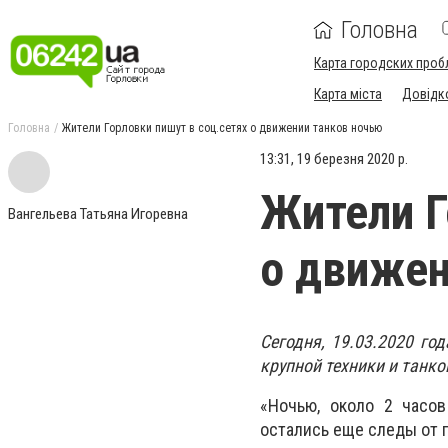
Головна
Карта городских проб
Карта міста
Довідк
Головна
Жители Горловки пишут в соц.сетях о движении танков ночью
13:31, 19 березня 2020 р.
Жители Г
Вангельева Татьяна Игоревна
о движен
Сегодня, 19.03.2020 го
крупной техники и танк
«Ночью, около 2 часов
остались еще следы от 