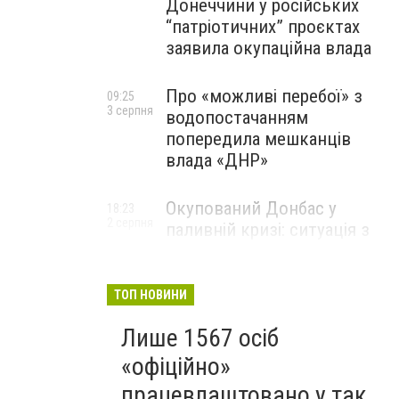
Донеччини у російських
“патріотичних” проєктах
заявила окупаційна влада
Про «можливі перебої» з
09:25
3 серпня
водопостачанням
попередила мешканців
влада «ДНР»
Окупований Донбас у
18:23
2 серпня
паливній кризі: ситуація з
цінами, чергами та прогноз
експерта
ТОП НОВИНИ
Лише 1567 осіб
«офіційно»
працевлаштовано у так