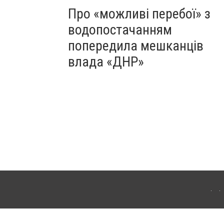
Про «можливі перебої» з
водопостачанням
попередила мешканців
влада «ДНР»
Для інтернет-видань обов'язкове розміщення прямого, відкритого для пошукових