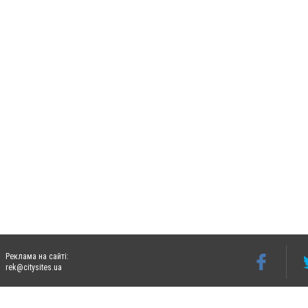
Реклама на сайті:
rek@citysites.ua
Допускається цитування матеріалів без отримання попередньої згоди 06242.ua за ум