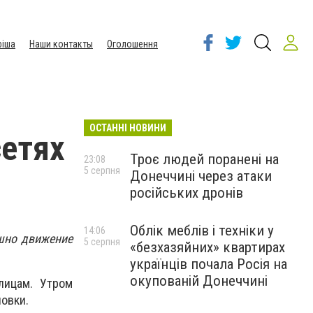
іша
Наши контакты
Оголошення
ОСТАННІ НОВИНИ
сетях
Троє людей поранені на
23:08
5 серпня
Донеччині через атаки
російських дронів
Облік меблів і техніки у
14:06
ышно движение
5 серпня
«безхазяйних» квартирах
українців почала Росія на
окупованій Донеччині
лицам. Утром
овки.