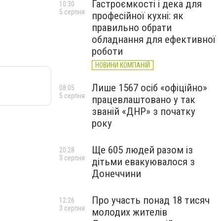
Гастроємкості і дека для
10:30
5 серпня
професійної кухні: як
правильно обрати
обладнання для ефективної
роботи
НОВИНИ КОМПАНІЙ
Лише 1567 осіб «офіційно»
08:05
5 серпня
працевлаштовано у так
званій «ДНР» з початку
року
Ще 605 людей разом із
20:28
3 серпня
дітьми евакуювалося з
Донеччини
Про участь понад 18 тисяч
12:26
3 серпня
молодих жителів