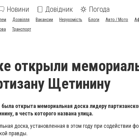
Новини
Довідник
Погода
лем
Дозвілля
Вакансии
Нерухомість
Блоги
Авто / Мото
Аф
ова
Транспорт
вке открыли мемориа
ртизану Щетинину
я была открыта мемориальная доска лидеру партизанск
нину, в честь которого названа улица.
ьная доска, установленная в этом году при содействии ф
кой правды.