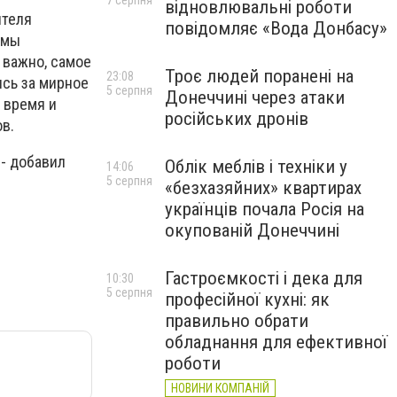
7 серпня
відновлювальні роботи
ителя
повідомляє «Вода Донбасу»
 мы
 важно, самое
Троє людей поранені на
23:08
ись за мирное
5 серпня
Донеччині через атаки
 время и
російських дронів
ов.
 - добавил
Облік меблів і техніки у
14:06
5 серпня
«безхазяйних» квартирах
українців почала Росія на
окупованій Донеччині
Гастроємкості і дека для
10:30
5 серпня
професійної кухні: як
правильно обрати
обладнання для ефективної
роботи
НОВИНИ КОМПАНІЙ