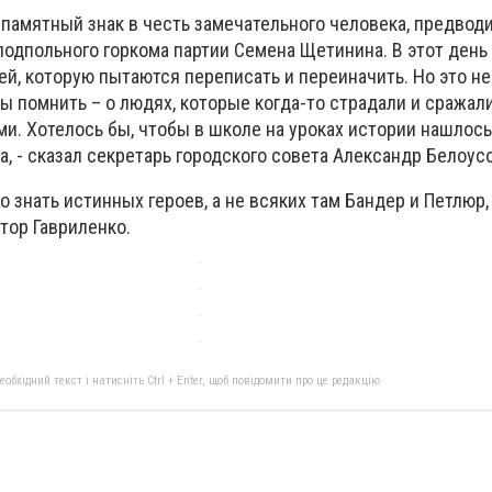
 памятный знак в честь замечательного человека, предвод
подпольного горкома партии Семена Щетинина. В этот день
й, которую пытаются переписать и переиначить. Но это не
ы помнить – о людях, которые когда-то страдали и сражал
и. Хотелось бы, чтобы в школе на уроках истории нашлось
а, - сказал секретарь городского совета Александр Белоус
 знать истинных героев, а не всяких там Бандер и Петлюр,
тор Гавриленко.
бхідний текст і натисніть Ctrl + Enter, щоб повідомити про це редакцію