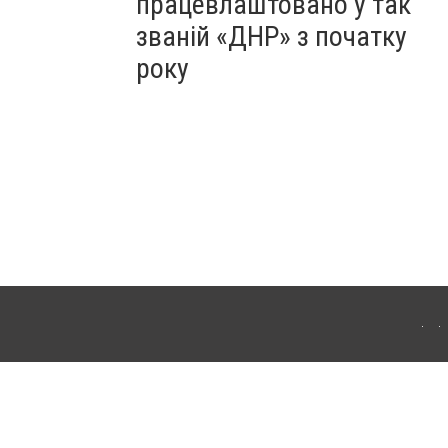
працевлаштовано у так
званій «ДНР» з початку
року
Для інтернет-видань обов'язкове розміщення прямого, відкритого для пошукових
лама" публікуються на правах реклами.