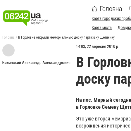
Головна
Карта городских проб
Карта міста
Довідк
Головна
В Горловке открыли мемориальныю доску партизану Щетинину
14:03, 22 вересня 2010 р.
В Горло
Билинский Александр Александрович
доску па
На пос. Мирный сегодн
в Горловке Семену Щети
Это уже вторая мемориал
возрождения историчес