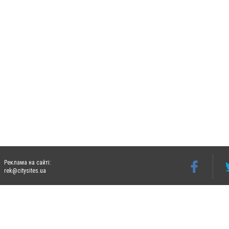
Реклама на сайті:
rek@citysites.ua
Допускається цитування матеріалів без отримання попередньої згоди 06242.ua за ум
систем гіперпосилання на цитовані статті не нижче другого абзацу в тексті або в я
Матеріали з плашками "Новини компаній", "Промо", "Партнерський матеріал", "Партнер