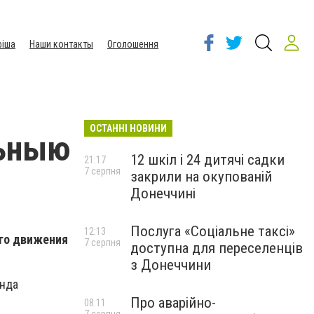
іша
Наши контакты
Оголошення
ОСТАННІ НОВИНИ
льныю
12 шкіл і 24 дитячі садки
21:17
7 серпня
закрили на окупованій
Донеччині
Послуга «Соціальне таксі»
12:13
ого движения
7 серпня
доступна для переселенців
з Донеччини
онда
Про аварійно-
08:11