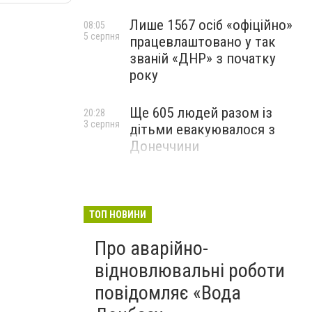
Лише 1567 осіб «офіційно»
08:05
5 серпня
працевлаштовано у так
званій «ДНР» з початку
року
Ще 605 людей разом із
20:28
3 серпня
дітьми евакуювалося з
Донеччини
ТОП НОВИНИ
Про аварійно-
відновлювальні роботи
повідомляє «Вода