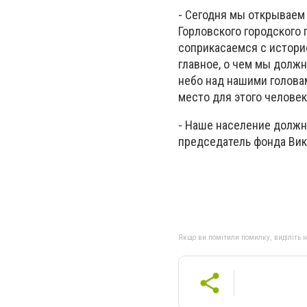
- Сегодня мы открываем
Горловского городского 
соприкасаемся с историе
главное, о чем мы должн
небо над нашими головам
место для этого человек
- Наше население должно
председатель фонда Вик
Якщо ви помітили помилку, виділіть нео