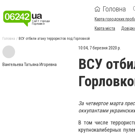
Головна
Карта городских проб
Карта міста
Довідк
Головна
ВСУ отбили атаку террористов под Горловкой
10:04, 7 березня 2020 р.
ВСУ отби
Вангельева Татьяна Игоревна
Горловко
За четвертое марта пре
оккупантами украинских
В том числе террорист
крупнокалиберных пуле