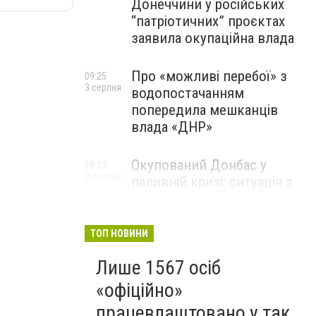
Донеччини у російських
“патріотичних” проєктах
заявила окупаційна влада
Про «можливі перебої» з
09:25
3 серпня
водопостачанням
попередила мешканців
влада «ДНР»
Окупований Донбас у
18:23
2 серпня
паливній кризі: ситуація з
цінами, чергами та прогноз
експерта
ТОП НОВИНИ
Лише 1567 осіб
«офіційно»
працевлаштовано у так