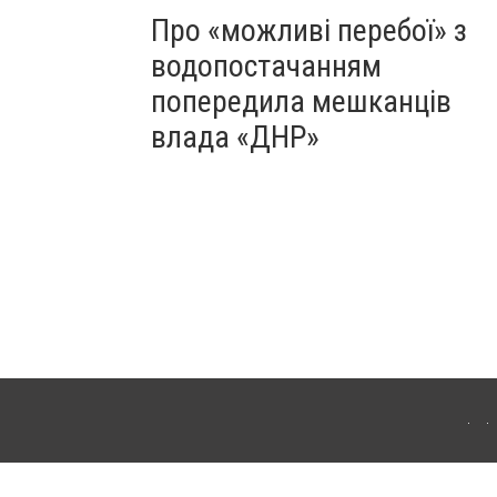
Про «можливі перебої» з
водопостачанням
попередила мешканців
влада «ДНР»
Для інтернет-видань обов'язкове розміщення прямого, відкритого для пошукових