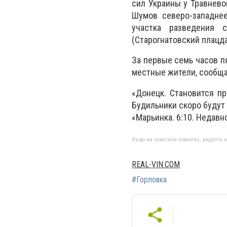
сил Украины у Травнево
Шумов северо-западнее
участка разведения
(Старогнатовский плацда
За первые семь часов п
местные жители, сообща
«Донецк. Становится пр
Будильники скоро будут 
«Марьинка. 6:10. Недавн
Якщо ви помітили помилку, виділіть нео
REAL-VIN.COM
#Горловка