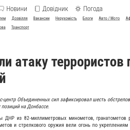
Новини
Довідник
Погода
лем
Дозвілля
Вакансии
Нерухомість
Блоги
Авто / Мото
Аф
ова
Транспорт
ли атаку террористов 
й
сс-центр Объединенных сил зафиксировал шесть обстрело
 позиций на Донбассе.
ы ДНР из 82-миллиметровых минометов, гранатометов р
метов и стрелкового оружия вели огонь по укреплениям