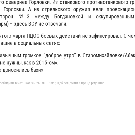
го севернее Горловки. Из станкового противотанкового гр
 Горловки. А из стрелкового оружия вели провокацио
 сторон №3 между Богдановкой и оккупированным
рм) – здесь ВСУ не отвечали.
ятого марта ПЦОС боевых действий не зафиксировал. С че
вшие в социальных сетях:
ивычным громкое “доброе утро” в Старомихайловке/Абак
не нужны, как в 2015-ом».
о доносились бахи».
бхідний текст і натисніть Ctrl + Enter, щоб повідомити про це редакцію