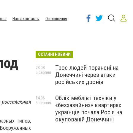
іша
Наши контакты
Оголошення
ОСТАННІ НОВИНИ
под
Троє людей поранені на
23:08
5 серпня
Донеччині через атаки
російських дронів
Облік меблів і техніки у
14:06
в российскими
5 серпня
«безхазяйних» квартирах
українців почала Росія на
окупованій Донеччині
азных типов,
 Вооруженных