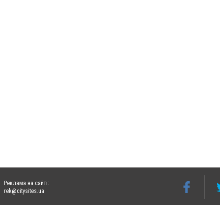
Реклама на сайті:
rek@citysites.ua
Допускається цитування матеріалів без отримання попередньої згоди 06242.ua за ум