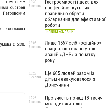
Гастроємкості і дека для
анатомета – у
10:30
5 серпня
професійної кухні: як
нный обстрел
правильно обрати
 Петровским
обладнання для ефективної
роботи
м не согласны
НОВИНИ КОМПАНІЙ
Лише 1567 осіб «офіційно»
08:05
умова с 5:30.
5 серпня
працевлаштовано у так
званій «ДНР» з початку
року
Ще 605 людей разом із
20:28
3 серпня
дітьми евакуювалося з
Донеччини
Про участь понад 18 тисяч
12:26
3 серпня
молодих жителів