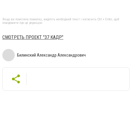
Якщо ви помітили помилку, виділіть необхідний текст і натисніть Ctrl + Enter, щоб
повідомити про це редакцію
СМОТРЕТЬ ПРОЕКТ "37 КАДР"
Билинский Александр Александрович