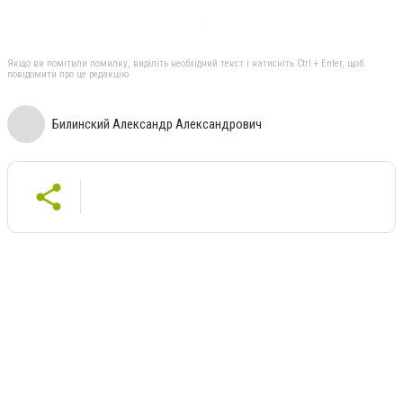
Якщо ви помітили помилку, виділіть необхідний текст і натисніть Ctrl + Enter, щоб
повідомити про це редакцію
Билинский Александр Александрович