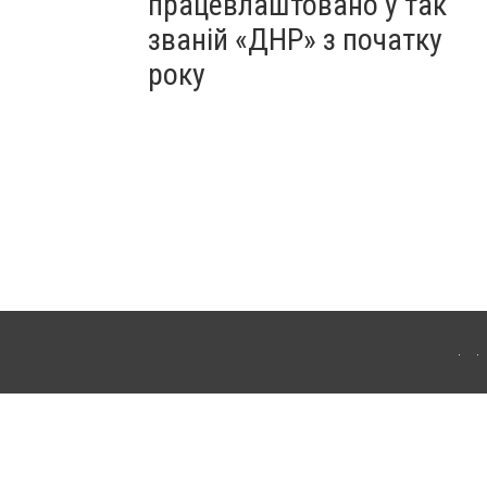
працевлаштовано у так
званій «ДНР» з початку
року
Для інтернет-видань обов'язкове розміщення прямого, відкритого для пошукових
лама" публікуються на правах реклами.