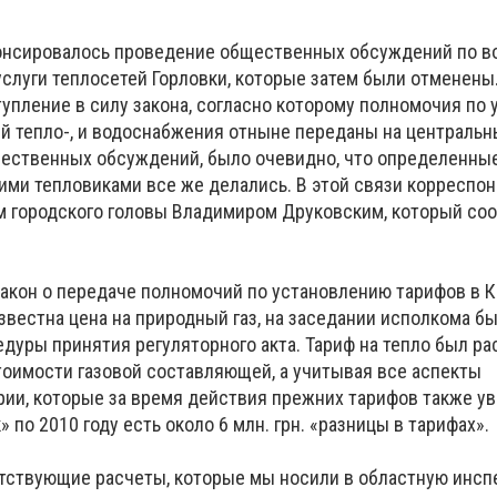
нонсировалось проведение общественных обсуждений по в
услуги теплосетей Горловки, которые затем были отменены
тупление в силу закона, согласно которому полномочия п
й тепло-, и водоснабжения отныне переданы на центральн
ественных обсуждений, было очевидно, что определенны
ими тепловиками все же делались. В этой связи корреспо
м городского головы Владимиром Друковским, который со
 закон о передаче полномочий по установлению тарифов в 
известна цена на природный газ, на заседании исполкома б
дуры принятия регуляторного акта. Тариф на тепло был рас
стоимости газовой составляющей, а учитывая все аспекты
рии, которые за время действия прежних тарифов также ув
» по 2010 году есть около 6 млн. грн. «разницы в тарифах».
етствующие расчеты, которые мы носили в областную инсп