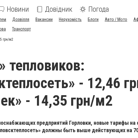
Новини
Довідник
Погода
лем
Дозвілля
Вакансии
Нерухомість
Блоги
Авто / Мото
Аф
ова
Транспорт
35 грн/м2
» тепловиков:
теплосеть» - 12,46 гр
ек» - 14,35 грн/м2
лоснабжающих предприятий Горловки, новые тарифы на 
рловсктеплосеть» должны быть выше действующих на 70