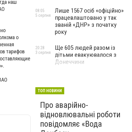
огда наш
ЗАО
Лише 1567 осіб «офіційно»
08:05
5 серпня
працевлаштовано у так
званій «ДНР» з початку
сно
року
олкома о
ченная
Ще 605 людей разом із
20:28
тов тарифов
3 серпня
дітьми евакуювалося з
 составляющие
Донеччини
».
ЗАО
ТОП НОВИНИ
Про аварійно-
відновлювальні роботи
повідомляє «Вода