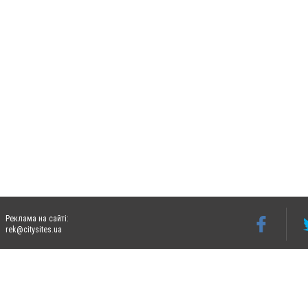
Реклама на сайті:
rek@citysites.ua
Допускається цитування матеріалів без отримання попередньої згоди 06242.ua за ум
систем гіперпосилання на цитовані статті не нижче другого абзацу в тексті або в я
Матеріали з плашками "Новини компаній", "Промо", "Партнерський матеріал", "Партнер