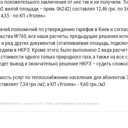
но положительного заключения от нее так и не получили. Т
м2 жилой площади – прим. 06242) составлял 12,46 грн. по 
4,35 - по КП «Уголек».
едачей полномочий по утверждению тарифов в Киев и согла
ьства №760, все наши расчеты, предыдущие решения исп
е и ряд других документов (отапливаемая площадь, подклю
редаем в НКРЭ. Кроме этого, было выполнено 2 вида расче
а стоимости одного только природного газа, а также на все
удет вывод и окончательно решение НКРЭ – судить сложно
мость услуг по теплоснабжению населения для абонентов 
авляет 7,34 грн./м2, а КП «Уголек» - 9,60 грн./м2.
бхідний текст і натисніть Ctrl + Enter, щоб повідомити про це редакцію