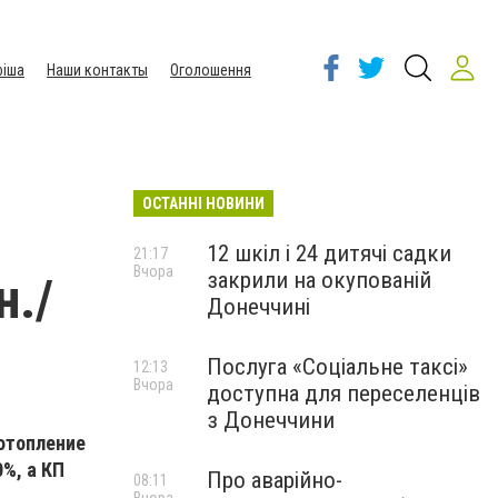
іша
Наши контакты
Оголошення
ОСТАННІ НОВИНИ
12 шкіл і 24 дитячі садки
21:17
Вчора
закрили на окупованій
н./
Донеччині
Послуга «Соціальне таксі»
12:13
Вчора
доступна для переселенців
з Донеччини
отопление
%, а КП
Про аварійно-
08:11