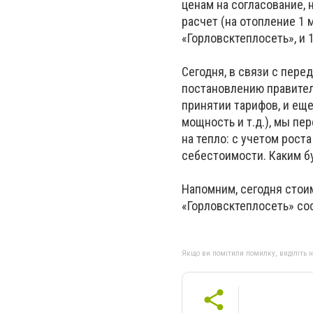
ценам на согласование, 
расчет (на отопление 1 
«Горловсктеплосеть», и 1
Сегодня, в связи с пер
постановлению правител
принятии тарифов, и ещ
мощность и т.д.), мы пе
на тепло: с учетом рост
себестоимости. Каким б
Напомним, сегодня стои
«Горловсктеплосеть» сост
Якщо ви помітили помилку, виділіть нео