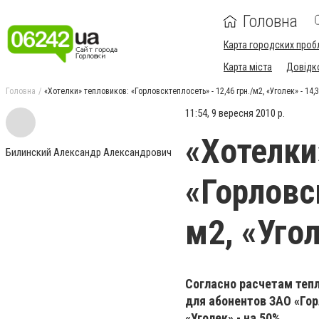
Головна
Карта городских проб
Карта міста
Довідк
Головна
«Хотелки» тепловиков: «Горловсктеплосеть» - 12,46 грн./м2, «Уголек» - 14,
11:54, 9 вересня 2010 р.
«Хотелки
Билинский Александр Александрович
«Горловск
м2, «Угол
Согласно расчетам теп
для абонентов ЗАО «Го
«Уголек» - на 50%.