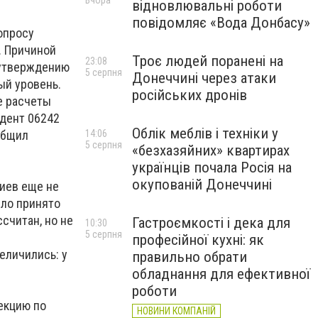
Вчора
відновлювальні роботи
повідомляє «Вода Донбасу»
опросу
. Причиной
Троє людей поранені на
23:08
о утверждению
5 серпня
Донеччині через атаки
ый уровень.
російських дронів
е расчеты
ндент 06242
Облік меблів і техніки у
общил
14:06
5 серпня
«безхазяйних» квартирах
українців почала Росія на
окупованій Донеччині
Киев еще не
ыло принято
считан, но не
Гастроємкості і дека для
10:30
5 серпня
професійної кухні: як
еличились: у
правильно обрати
обладнання для ефективної
роботи
екцию по
НОВИНИ КОМПАНІЙ