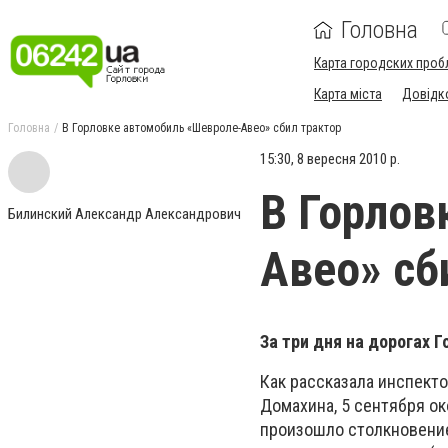
Головна
Карта городских проб
Карта міста
Довідк
Головна
В Горловке автомобиль «Шевроле-Авео» сбил трактор
15:30, 8 вересня 2010 р.
В Горлов
Билинский Александр Александрович
Авео» сб
За три дня на дорогах 
Как рассказала инспекто
Домахина, 5 сентября ок
произошло столкновение