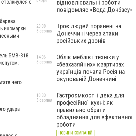
Вчора
 столкнулся с
відновлювальні роботи
повідомляє «Вода Донбасу»
убарева
Троє людей поранені на
23:08
ль иномарки
5 серпня
Донеччині через атаки
елесными
російських дронів
тель БМВ-318
Облік меблів і техніки у
14:06
испугом.
5 серпня
«безхазяйних» квартирах
українців почала Росія на
окупованій Донеччині
тате чего
Гастроємкості і дека для
10:30
5 серпня
професійної кухні: як
го удара
правильно обрати
обладнання для ефективної
роботи
НОВИНИ КОМПАНІЙ
авился с