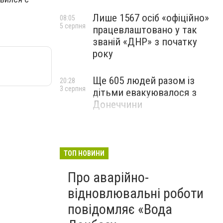
Лише 1567 осіб «офіційно»
08:05
5 серпня
працевлаштовано у так
званій «ДНР» з початку
року
Ще 605 людей разом із
20:28
3 серпня
дітьми евакуювалося з
Донеччини
ТОП НОВИНИ
Про аварійно-
відновлювальні роботи
повідомляє «Вода