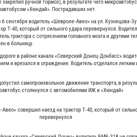
 закрепил ручной тормоз), в результате чего микроавтобус
автобусом «Хюндай». Пострадавших нет.
а 6 сентября водитель «Шевроле-Авео» на ул. Кузнецова-З
ор Т-40, который от сильного удара перевернулся. Водите
итель трактора с сотрясением головного мозга и другими т
н в больницу.
одороге в районе канала «Северский Донец-Донбасс» води
ием и врезался в ограждение. Водитель отделался легким 
допустил самопроизвольное движение транспорта, в резуль
оавтобус столкнулся с автомобилями ИЖ и «Хюндай»
Авео» совершил наезд на трактор Т-40, который от сильно
перевернулся
айоне канала «Северский Донец» водитель БМВ-318 не спр