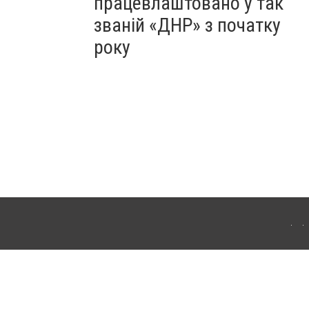
працевлаштовано у так
званій «ДНР» з початку
року
Для інтернет-видань обов'язкове розміщення прямого, відкритого для пошукових
лама" публікуються на правах реклами.