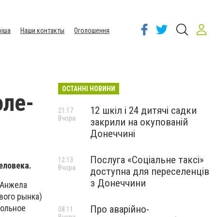
іша
Наши контакты
Оголошення
ОСТАННІ НОВИНИ
оле-
12 шкіл і 24 дитячі садки
21:17
Вчора
закрили на окупованій
Донеччині
Послуга «Соціальне таксі»
12:13
еловека.
Вчора
доступна для переселенців
з Донеччини
 Анжела
вого рынка)
вольное
Про аварійно-
08:11