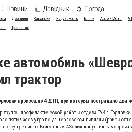
Новини
Довідник
Погода
лем
Дозвілля
Вакансии
Нерухомість
Блоги
Авто / Мото
Аф
ова
Транспорт
ке автомобиль «Шевр
ил трактор
Горловки произошло 4 ДТП, при которых пострадало два ч
р группы профилактической работы отдела ГАИ г. Горловки
оло пяти часов утра по ул. Горловской дивизии (район опто
 сразу трех авто. Водитель «ГАЗели» допустил самопроиз