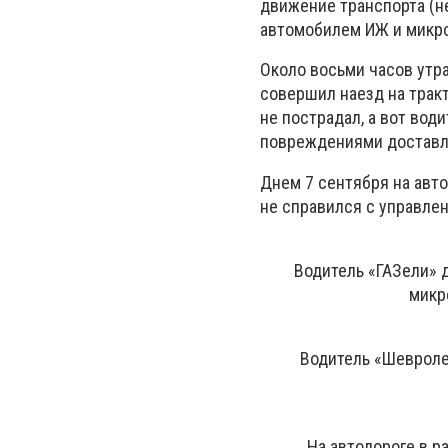
движение транспорта (не
автомобилем ИЖ и микро
Около восьми часов утр
совершил наезд на тракт
не пострадал, а вот вод
повреждениями доставле
Днем 7 сентября на авт
не справился с управлен
Водитель «ГАЗели» 
микр
Водитель «Шевроле-
На автодороге в р