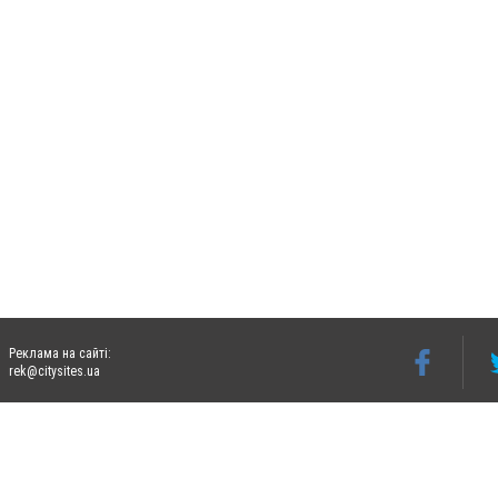
Реклама на сайті:
rek@citysites.ua
Допускається цитування матеріалів без отримання попередньої згоди 06242.ua за ум
систем гіперпосилання на цитовані статті не нижче другого абзацу в тексті або в я
Матеріали з плашками "Новини компаній", "Промо", "Партнерський матеріал", "Партнер