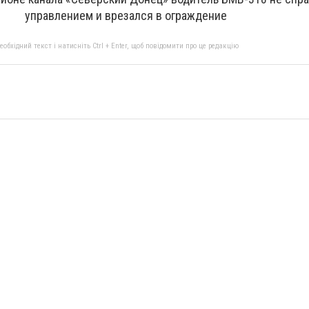
управлением и врезался в ограждение
бхідний текст і натисніть Ctrl + Enter, щоб повідомити про це редакцію