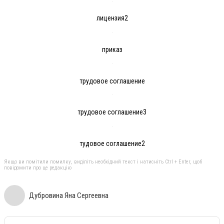
лицензия2
приказ
трудовое соглашение
трудовое соглашение3
тудовое соглашение2
Якщо ви помітили помилку, виділіть необхідний текст і натисніть Ctrl + Enter, щоб
повідомити про це редакцію
Дубровина Яна Сергеевна