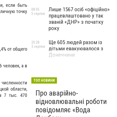
и, если быть
Лише 1567 осіб «офіційно»
08:05
 личную точку
5 серпня
працевлаштовано у так
званій «ДНР» з початку
року
Ще 605 людей разом із
20:28
3 серпня
дітьми евакуювалося з
1,4% от общего
Донеччини
 человек, а в
ТОП НОВИНИ
 численности
цкой области,
Про аварійно-
а 7 тыс. 470
відновлювальні роботи
повідомляє «Вода