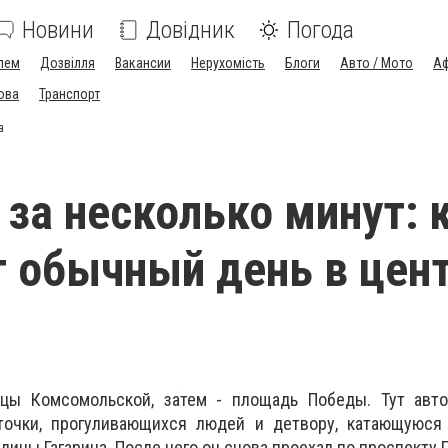
Новини
Довідник
Погода
лем
Дозвілля
Вакансии
Нерухомість
Блоги
Авто / Мото
Аф
ова
Транспорт
а
 за несколько минут: 
 обычный день в цен
цы Комсомольской, затем - площадь Победы. Тут авто
точки, прогуливающихся людей и детвору, катающуюся
лицы Гагарина. После чего он снова проехал по проспекту 