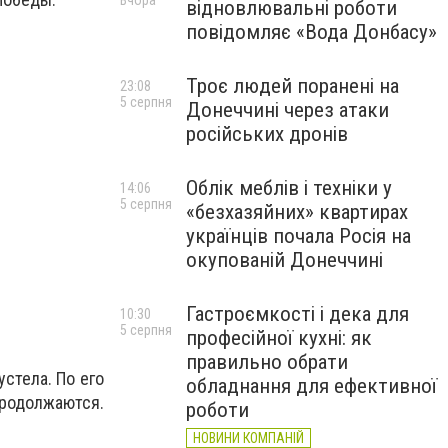
Вчора
відновлювальні роботи
повідомляє «Вода Донбасу»
Троє людей поранені на
23:08
5 серпня
Донеччині через атаки
російських дронів
Облік меблів і техніки у
14:06
5 серпня
«безхазяйних» квартирах
українців почала Росія на
окупованій Донеччині
Гастроємкості і дека для
10:30
5 серпня
професійної кухні: як
правильно обрати
устела. По его
обладнання для ефективної
родолжаются.
роботи
НОВИНИ КОМПАНІЙ