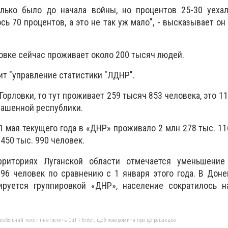
лько было до начала войны, но процентов 25-30 уехал
ь 70 процентов, а это не так уж мало", - высказывает он
ловке сейчас проживает около 200 тысяч людей.
т "управление статистики "ЛДНР".
Горловки, то тут проживает 259 тысяч 853 человека, это 1
лашенной республики.
1 мая текущего года в «ДНР» проживало 2 млн 278 тыс. 116
 450 тыс. 990 человек.
рриториях Луганской области отмечается уменьшение
96 человек по сравнению с 1 января этого года. В Доне
ируется группировкой «ДНР», население сократилось н
бхідний текст і натисніть Ctrl + Enter, щоб повідомити про це редакцію