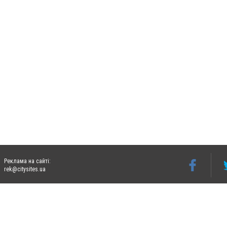
Реклама на сайті:
rek@citysites.ua
Допускається цитування матеріалів без отримання попередньої згоди 06242.ua за ум
систем гіперпосилання на цитовані статті не нижче другого абзацу в тексті або в я
Матеріали з плашками "Новини компаній", "Промо", "Партнерський матеріал", "Партнер