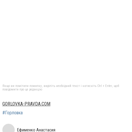
Якщо ви помітили помилку, виділіть необхідний текст і натисніть Ctrl + Enter, щоб
повідомити про це редакцію
GORLOVKA-PRAVDA.COM
#Горловка
Ефименко Анастасия