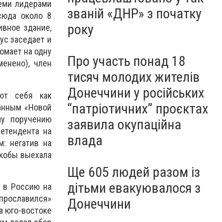
семи лидерами
званій «ДНР» з початку
сюда около 8
року
ивное здание,
ус заседает и
омает на одну
Про участь понад 18
менено), член
тисяч молодих жителів
Донеччини у російських
ют себя как
“патріотичних” проєктах
данным «Новой
му поручению
заявила окупаційна
етендента на
влада
: негатив на
якобы выехала
Ще 605 людей разом із
дітьми евакуювалося з
 в Россию на
«прославился»
Донеччини
а юго-востоке