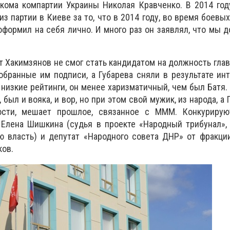
кома компартии Украины Николая Кравченко. В 2014 год
из партии в Киеве за то, что в 2014 году, во время боевы
формил на себя лично. И много раз он заявлял, что мы 
т Хакимзянов не смог стать кандидатом на должность глав
бранные им подписи, а Губарева сняли в результате инт
низкие рейтинги, он менее харизматичный, чем был Батя. 
 был и вояка, и вор, но при этом свой мужик, из народа, а
ости, мешает прошлое, связанное с МММ. Конкуриру
 Елена Шишкина (судья в проекте «Народный трибунал»,
ю власть) и депутат «Народного совета ДНР» от фракци
ков.