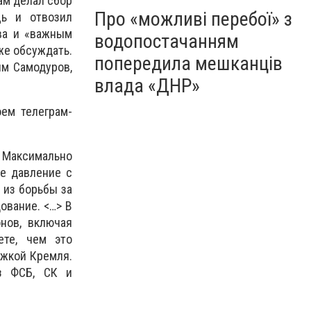
ам делал сбор
Про «можливі перебої» з
щь и отвозил
ва и «важным
водопостачанням
же обсуждать.
попередила мешканців
им Самодуров,
влада «ДНР»
оем телеграм-
. Максимально
е давление с
 из борьбы за
ование. <…> В
нов, включая
ете, чем это
ржкой Кремля.
з ФСБ, СК и