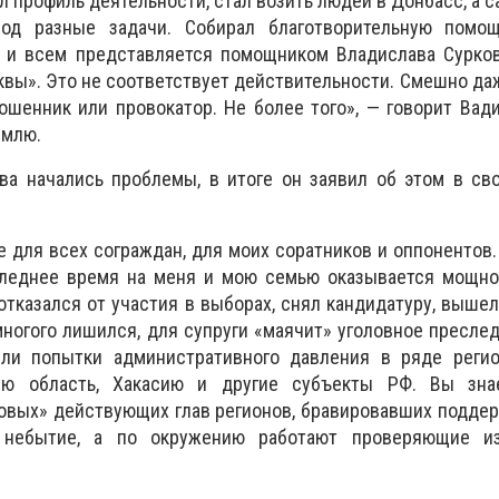
л профиль деятельности, стал возить людей в Донбасс, а с
од разные задачи. Собирал благотворительную помо
е и всем представляется помощником Владислава Сурко
квы». Это не соответствует действительности. Смешно да
шенник или провокатор. Не более того», — говорит Вад
емлю.
ева начались проблемы, в итоге он заявил об этом в св
е для всех сограждан, для моих соратников и оппонентов
следнее время на меня и мою семью оказывается мощно
отказался от участия в выборах, снял кандидатуру, вышел
многого лишился, для супруги «маячит» уголовное преслед
ли попытки административного давления в ряде регио
ую область, Хакасию и другие субъекты РФ. Вы зна
овых» действующих глав регионов, бравировавших подде
 небытие, а по окружению работают проверяющие и