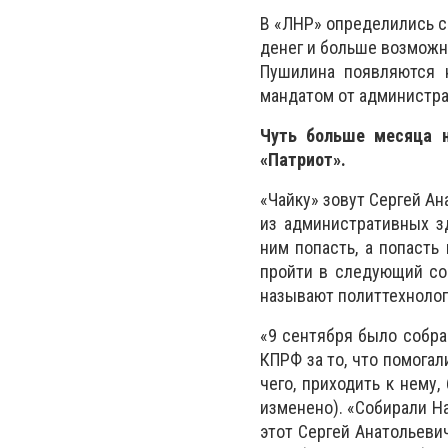
В «ЛНР» определились с 
денег и больше возможн
Пушилина появляются 
мандатом от администра
Чуть больше месяца н
«Патриот».
«Чайку» зовут Сергей А
из административных з
ним попасть, а попасть
пройти в следующий сос
называют политтехнолог
«9 сентября было собран
КПРФ за то, что помогал
чего, приходить к нему
изменено). «Собирали Н
этот Сергей Анатольевич