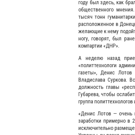
году был здесь, как бр
общественного мнения.
тысяч тонн гуманитарки
расположенное в Донецке
желающие к нему подойти
ногу, говорят, был ран
компартии «ДНР».
А неделю назад прие
«политтехнологи админ
газеты», Денис Лотов
Владислава Суркова. В
должность главы «респ
Губарева, чтобы ослабит
группа политтехнологов
«Денис Лотов — очень 
заработки примерно в 2
исключительно размещени