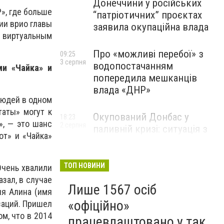
Донеччини у російських
», где больше
“патріотичних” проєктах
ии врио главы
заявила окупаційна влада
 виртуальным
Про «можливі перебої» з
09:25
3 серпня
водопостачанням
ми «Чайка» и
попередила мешканців
влада «ДНР»
людей в одном
аты» могут к
Окупований Донбас у
18:23
», — это шанс
2 серпня
паливній кризі: ситуація з
от» и «Чайка»
цінами, чергами та прогноз
експерта
ТОП НОВИНИ
Очень хвалили
азал, в случае
Лише 1567 осіб
ия Алина (имя
«офіційно»
заций. Пришел
м, что в 2014
працевлаштовано у так