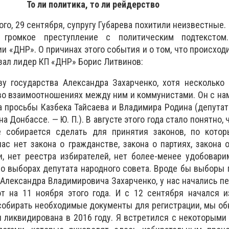
То ли политика, то ли рейдерство
ого, 29 сентября, супругу Губарева похитили неизвестные.
громкое преступление с политическим подтекстом
 «ДНР». О причинах этого события и о том, что происходи
азал лидер КП «ДНР» Борис Литвинов:
у государства Александра Захарченко, хотя несколько 
во взаимоотношениях между ним и коммунистами. Он с нам
а просьбы Казбека Тайсаева и Владимира Родина (депута
а Донбассе. — Ю. П.). В августе этого года стало понятно,
е собирается сделать для принятия законов, по кото
ас нет закона о гражданстве, закона о партиях, закона 
, нет реестра избирателей, нет более-менее удобовари
 о выборах депутата народного совета. Вроде бы выборы 
 Александра Владимировича Захарченко, у нас начались пе
 на 11 ноября этого года. И с 12 сен­тяб­ря начался 
 собирать необходимые документы для регистрации, мы об
 ликвидирована в 2016 году. Я встретился с некоторым