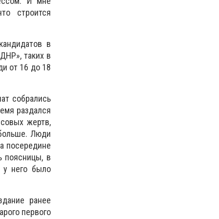
ессом. И мне
что строится
кандидатов в
ДНР», таких в
и от 16 до 18
нат собрались
ремя раздался
ссовых жертв,
 больше. Люди
ла посередине
ь поясницы, в
, у него было
здание ранее
арого первого