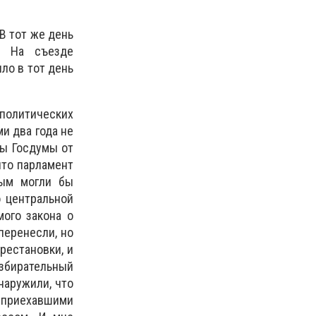
 В тот же день
. На съезде
ло в тот день
политических
и два года не
ты Госдумы от
 что парламент
рым могли бы
о центральной
мого закона о
перенесли, но
рестановки, и
избирательный
наружили, что
и приехавшими