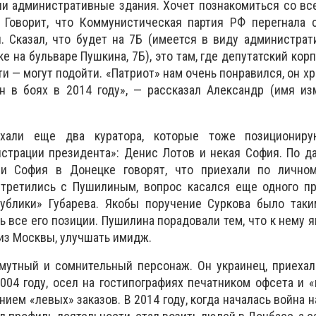
али административные здания. Хочет познакомиться со в
 Говорит, что Коммунистическая партия РФ перегнала 
. Сказал, что будет на 7Б (имеется в виду администрат
 на бульваре Пушкина, 7Б), это там, где депутатский корп
 — могут подойти. «Патриот» нам очень понравился, он хр
ен в боях в 2014 году», — рассказал Александр (имя из
хали еще два куратора, которые тоже позициониру
истрации президента»: Денис Лотов и некая София. По 
 и София в Донецке говорят, что приехали по лично
стретились с Пушилиным, вопрос касался еще одного пр
ублики» Губарева. Якобы поручение Суркова было таким
ь все его позиции. Пушилина порадовали тем, что к нему 
 из Москвы, улучшать имидж.
мутный и сомнительный персонаж. Он украинец, приехал
004 году, осел на гостипографиях печатником офсета и 
ем «левых» заказов. В 2014 году, когда началась война н