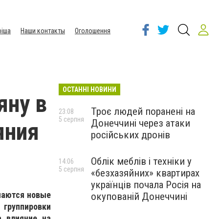
іша
Наши контакты
Оголошення
ОСТАННІ НОВИНИ
яну в
Троє людей поранені на
23:08
5 серпня
Донеччині через атаки
яния
російських дронів
Облік меблів і техніки у
14:06
5 серпня
«безхазяйних» квартирах
українців почала Росія на
чаются новые
окупованій Донеччині
 группировки
а влияние на