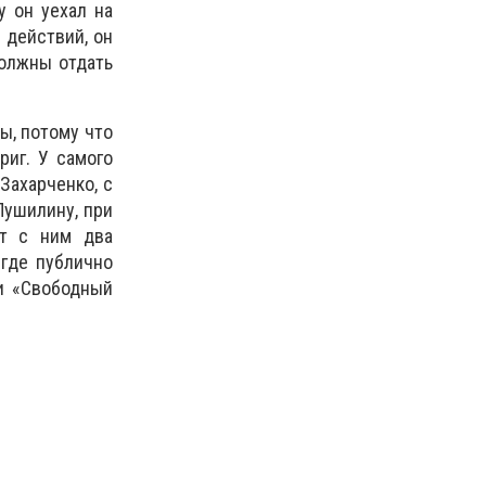
у он уехал на
х действий, он
должны отдать
ы, потому что
риг. У самого
Захарченко, с
 Пушилину, при
ют с ним два
 где публично
и «Свободный