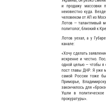
Украины, он резко смени
и продажу массовки п
неизвестно куда. Везд
человеком от АП из Мос
Лотов — талантливый мо
политолог, близкий к Кр
Лотов уехал, а у Губар
канале:
«Хочу сделать заявлени
искренне и честно. По
одной целью — чтобы я 
пост главы ДНР. Я уже 
самой России тоже бы
Приморье, Владимирск
закончилось для «бронз
Ушли в политическое
прокуратуры».