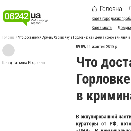
Головна
Карта городских проб
Карта міста
Довідк
Головна
Что достанется Армену Саркисяну в Горловке: как делят сферу влияния в
09:09, 11 жовтня 2018 р.
Что дост
Швед Татьяна Игоревна
Горловке
в кримин
В оккупированной част
кураторы от РФ, кото
«ДНР». В криминально