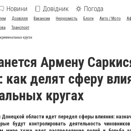
Новини
Довідник
Погода
лем
Дозвілля
Вакансии
Нерухомість
Блоги
Авто / Мото
Аф
ова
Транспорт
 криминальных кругах
анется Армену Саркис
: как делят сферу вли
альных кругах
и Донецкой области идет передел сферы влияния: назна
рые будут контролировать деятельность чиновников
м мире тоже идет распределение ролей и борьба з