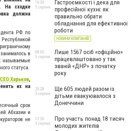
Гастроємкості і дека для
10:30
. На сходке
5 серпня
професійної кухні: як
овка должна
правильно обрати
обладнання для ефективної
роботи
идента РФ по
НОВИНИ КОМПАНІЙ
, Республикой
играничному
Лише 1567 осіб «офіційно»
08:05
 занималось в
5 серпня
працевлаштовано у так
ак называемые
званій «ДНР» з початку
ного статуса.
року
 СЕО Харьков
,
енять их на
Ще 605 людей разом із
20:28
3 серпня
дітьми евакуювалося з
Донеччини
месячный срок
ией Абхазии и
Про участь понад 18 тисяч
кураторов не
12:26
3 серпня
молодих жителів