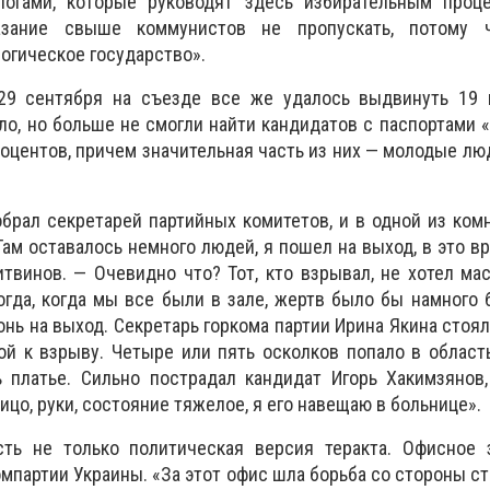
логами, которые руководят здесь избирательным проц
азание свыше коммунистов не пропускать, потому 
огическое государство».
29 сентября на съезде все же удалось выдвинуть 19 
ло, но больше не смогли найти кандидатов с паспортами «
оцентов, причем значительная часть из них — молодые люд
обрал секретарей партийных комитетов, и в одной из ком
Там оставалось немного людей, я пошел на выход, в это в
твинов. — Очевидно что? Тот, кто взрывал, не хотел ма
огда, когда мы все были в зале, жертв было бы намного
онь на выход. Секретарь горкома партии Ирина Якина стоя
ой к взрыву. Четыре или пять осколков попало в област
ь платье. Сильно пострадал кандидат Игорь Хакимзянов
лицо, руки, состояние тяжелое, я его навещаю в больнице».
сть не только политическая версия теракта. Офисное 
мпартии Украины. «За этот офис шла борьба со стороны ст