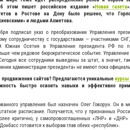
Об этом пишет российское издание «
Новая газета
»
тетов в Ростове на Дону было решено, что Горл
киевскими» и людьми Ахметова.
бря подписал указ о преобразовании Управления през
ому сотрудничеству с государствами — участниками СНГ
ой Южная Осетия в Управление президента РФ по пр
льше чем рядовое бюрократическое событие. Управление
Сегодня все сотрудники выведены за штат, а значит, т
линии администрации президента» не имеют пока официаль
и продвижения сайтов? Предлагаются уникальные
курсы
жность быстро освоить навыки и эффективно прим
ованного управления был назначен Олег Говорун. Он в 
татное расписание. Получается, что у признанных Росс
олее критично, у самопровозглашенных «ЛНР» и «ДНР» 
 Донбасс готовится к выборам глав обеих «республик».