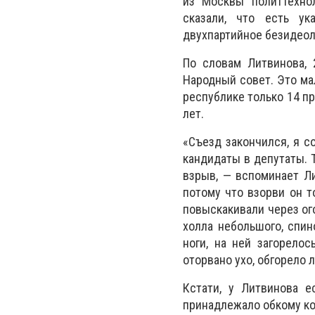
из Москвы политтехно
сказали, что есть ук
двухпартийное безидеол
По словам Литвинова, 
Народный совет. Это ма
республике только 14 пр
лет.
«Съезд закончился, я с
кандидаты в депутаты. 
взрыв, — вспоминает Ли
потому что взорви он т
повыскакивали через ог
холла небольшого, спин
ноги, на ней загорелос
оторвано ухо, обгорело 
Кстати, у Литвинова е
принадлежало обкому ко