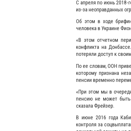
С апреля по июнь 2018-
из-за неоправданных ог
Об этом в ходе брифи
человека в Украине Фио
«В этом отчетном пер
конфликта на Донбассе
потеряли доступ к своим
По ее словам, ООН приве
которому признана нез
пенсии временно перем
«При этом мы в очередн
пенсию не может быть 
сказала Фрейзер.
В июне 2016 года Каб
контроля за соцвыплата