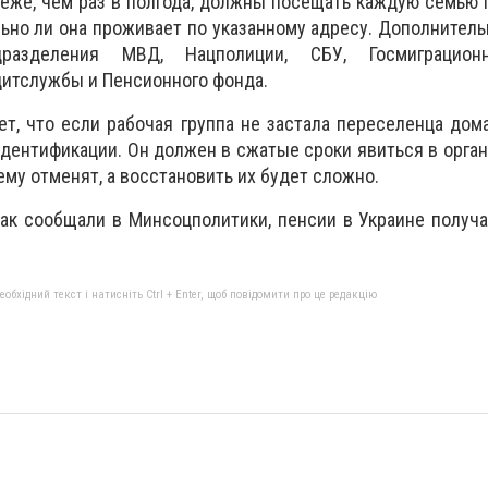
еже, чем раз в полгода, должны посещать каждую семью
льно ли она проживает по указанному адресу. Дополнител
разделения МВД, Нацполиции, СБУ, Госмиграцион
дитслужбы и Пенсионного фонда.
ет, что если рабочая группа не застала переселенца дома
дентификации. Он должен в сжатые сроки явиться в орга
му отменят, а восстановить их будет сложно.
как сообщали в Минсоцполитики, пенсии в Украине получ
бхідний текст і натисніть Ctrl + Enter, щоб повідомити про це редакцію