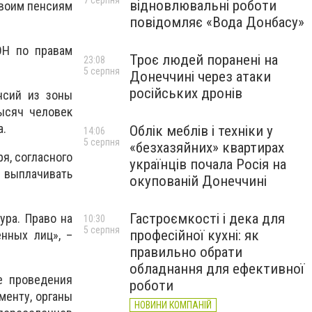
7 серпня
відновлювальні роботи
своим пенсиям
повідомляє «Вода Донбасу»
ОН по правам
Троє людей поранені на
23:08
5 серпня
Донеччині через атаки
російських дронів
нсий из зоны
тысяч человек
а.
Облік меблів і техніки у
14:06
5 серпня
«безхазяйних» квартирах
я, согласного
українців почала Росія на
а выплачивать
окупованій Донеччині
Гастроємкості і дека для
ура. Право на
10:30
5 серпня
професійної кухні: як
нных лиц», –
правильно обрати
обладнання для ефективної
е проведения
роботи
менту, органы
НОВИНИ КОМПАНІЙ