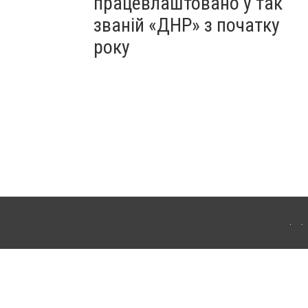
працевлаштовано у так
званій «ДНР» з початку
року
Для інтернет-видань обов'язкове розміщення прямого, відкритого для пошукових
лама" публікуються на правах реклами.