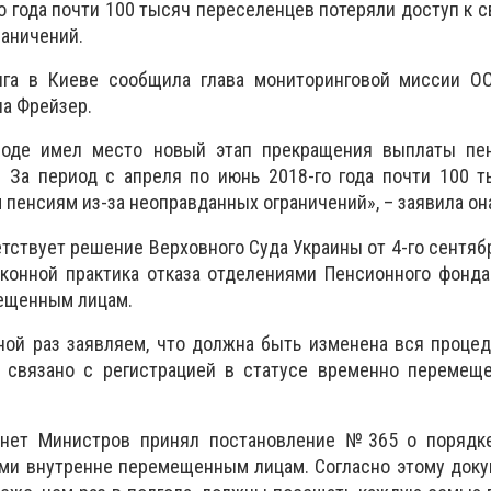
го года почти 100 тысяч переселенцев потеряли доступ к 
раничений.
нга в Киеве сообщила глава мониторинговой миссии О
на Фрейзер.
иоде имел место новый этап прекращения выплаты пе
. За период с апреля по июнь 2018-го года почти 100 
 пенсиям из-за неоправданных ограничений», – заявила он
тствует решение Верховного Суда Украины от 4-го сентябр
аконной практика отказа отделениями Пенсионного фонд
ещенным лицам.
ой раз заявляем, что должна быть изменена вся процед
связано с регистрацией в статусе временно перемеще
инет Министров принял постановление №365 о порядк
ми внутренне перемещенным лицам. Согласно этому доку