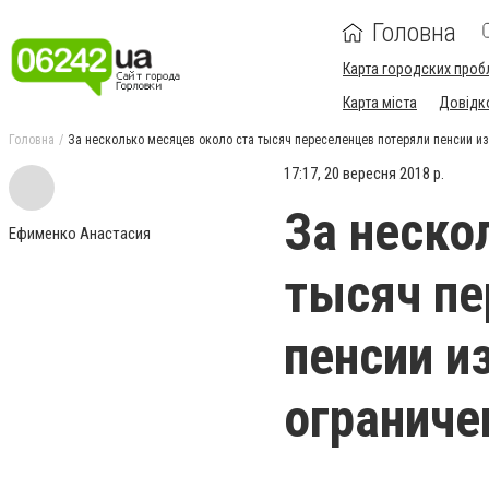
Головна
Карта городских проб
Карта міста
Довідк
Головна
За несколько месяцев около ста тысяч переселенцев потеряли пенсии и
17:17, 20 вересня 2018 р.
За неско
Ефименко Анастасия
тысяч пе
пенсии и
ограниче