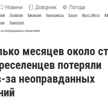
Новини
Довідник
Погода
лем
Дозвілля
Вакансии
Нерухомість
Блоги
Авто / Мото
Аф
ова
Транспорт
з-за неоправданных ограничений
лько месяцев около с
реселенцев потеряли
з-за неоправданных
ний