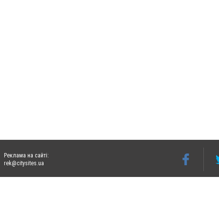
Реклама на сайті:
rek@citysites.ua
Допускається цитування матеріалів без отримання попередньої згоди 06242.ua за ум
систем гіперпосилання на цитовані статті не нижче другого абзацу в тексті або в я
Матеріали з плашками "Новини компаній", "Промо", "Партнерський матеріал", "Партнер