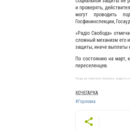
социальной защиты не р
и проверять, действите
могут проводить под
Госфининспекции, Госау
«Радіо Свобода» отмеча
сложный механизм его и
защиты, иначе выплаты е
По состоянию на март, 
переселенцев.
Якщо ви помітили помилку, виділіть нео
КОЧЕГАРКА
#Горловка