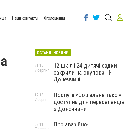
іша
Наши контакты
Оголошення
ОСТАННІ НОВИНИ
та
12 шкіл і 24 дитячі садки
21:17
7 серпня
закрили на окупованій
Донеччині
Послуга «Соціальне таксі»
12:13
7 серпня
доступна для переселенців
з Донеччини
Про аварійно-
08:11