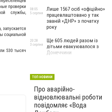
 переселенцев
ьные проверки
Лише 1567 осіб «офіційно»
08:05
ной службы,
5 серпня
працевлаштовано у так
званій «ДНР» з початку
року
, запускается
ны социальной
Ще 605 людей разом із
20:28
3 серпня
дітьми евакуювалося з
али 530 тысяч
Донеччини
ТОП НОВИНИ
Про аварійно-
відновлювальні роботи
повідомляє «Вода