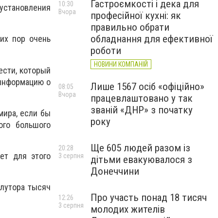
Гастроємкості і дека для
10:30
 установления
Вчора
професійної кухні: як
правильно обрати
обладнання для ефективної
их пор очень
роботи
НОВИНИ КОМПАНІЙ
ести, который
 информацию о
Лише 1567 осіб «офіційно»
08:05
Вчора
працевлаштовано у так
званій «ДНР» з початку
мира, если бы
року
ого большого
Ще 605 людей разом із
20:28
ет для этого
3 серпня
дітьми евакуювалося з
Донеччини
олутора тысяч
Про участь понад 18 тисяч
12:26
3 серпня
молодих жителів