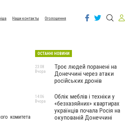
іша
Наши контакты
Оголошення
ОСТАННІ НОВИНИ
Троє людей поранені на
23:08
Вчора
Донеччині через атаки
російських дронів
Облік меблів і техніки у
14:06
Вчора
«безхазяйних» квартирах
українців почала Росія на
ого комитета
окупованій Донеччині