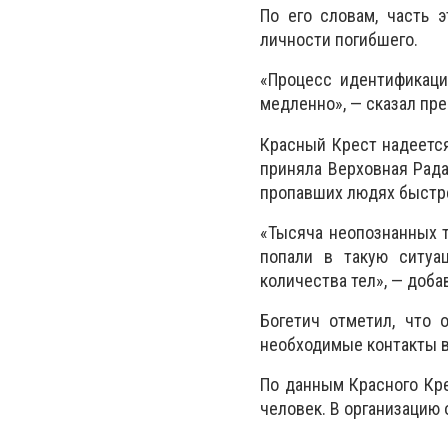
По его словам, часть 
личности погибшего.
«Процесс идентификаци
медленно», — сказал пре
Красный Крест надеется
приняла Верховная Рада
пропавших людях быстре
«Тысяча неопознанных т
попали в такую ситуа
количества тел», — доба
Богетич отметил, что 
необходимые контакты в
По данным Красного Кре
человек. В организацию