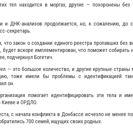
этих тел находится в моргах, другие — похоронены без
и и ДНК-анализов продолжается, но, к сожалению, до с
сс-секретарь.
, что закон о создании единого реестра пропавших без в
, будет вскоре имплементирован, что поможет собирать
е, подчеркнул Богетич.
ел — это большое количество, и другие крупные страны 
цию, тоже имели бы проблемы с идентификацией так
вил он.
организация помогает идентифицировать эти тела и име
 Киеве и ОРДЛО.
ста, с начала конфликта в Донбассе исчезло не менее п
 обратились 700 семей, ищущих своих родных.