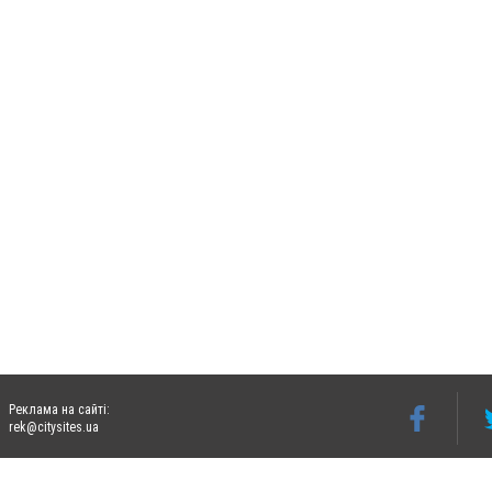
Реклама на сайті:
rek@citysites.ua
Допускається цитування матеріалів без отримання попередньої згоди 06242.ua за ум