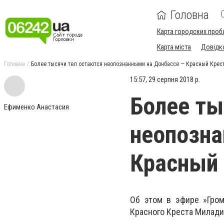
Головна
Карта городских проб
Карта міста
Довідк
Головна
Более тысячи тел остаются неопознанными на Донбассе — Красный Крес
15:57, 29 серпня 2018 р.
Более ты
Ефименко Анастасия
неопозна
Красный 
Об этом в эфире »Гром
Красного Креста Милади