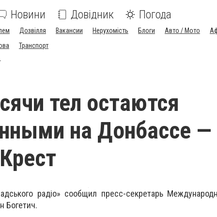
Новини
Довідник
Погода
лем
Дозвілля
Вакансии
Нерухомість
Блоги
Авто / Мото
Аф
ова
Транспорт
т
сячи тел остаются
нными на Донбассе —
Крест
адського радіо» сообщил пресс-секретарь Международн
н Богетич.