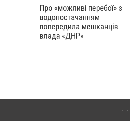
Про «можливі перебої» з
водопостачанням
попередила мешканців
влада «ДНР»
Для інтернет-видань обов'язкове розміщення прямого, відкритого для пошукових