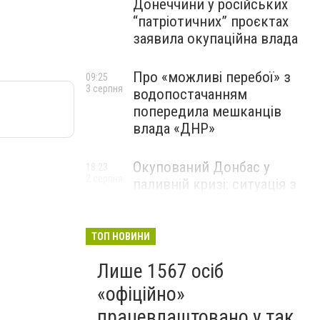
Донеччини у російських
“патріотичних” проєктах
заявила окупаційна влада
Про «можливі перебої» з
09:25
3 серпня
водопостачанням
попередила мешканців
влада «ДНР»
Окупований Донбас у
18:23
2 серпня
паливній кризі: ситуація з
цінами, чергами та прогноз
експерта
ТОП НОВИНИ
Лише 1567 осіб
«офіційно»
працевлаштовано у так