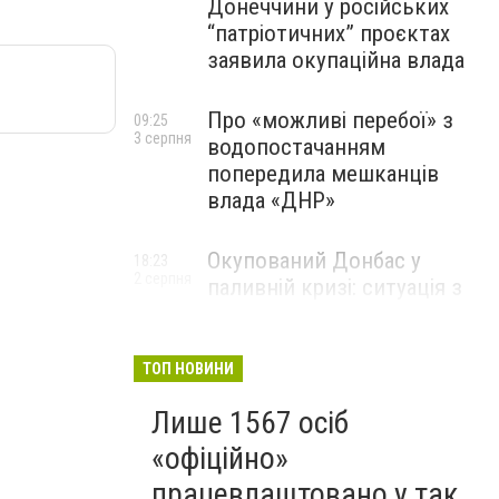
Донеччини у російських
“патріотичних” проєктах
заявила окупаційна влада
Про «можливі перебої» з
09:25
3 серпня
водопостачанням
попередила мешканців
влада «ДНР»
Окупований Донбас у
18:23
2 серпня
паливній кризі: ситуація з
цінами, чергами та прогноз
експерта
ТОП НОВИНИ
Лише 1567 осіб
«офіційно»
працевлаштовано у так