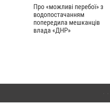
Про «можливі перебої» з
водопостачанням
попередила мешканців
влада «ДНР»
Для інтернет-видань обов'язкове розміщення прямого, відкритого для пошукових