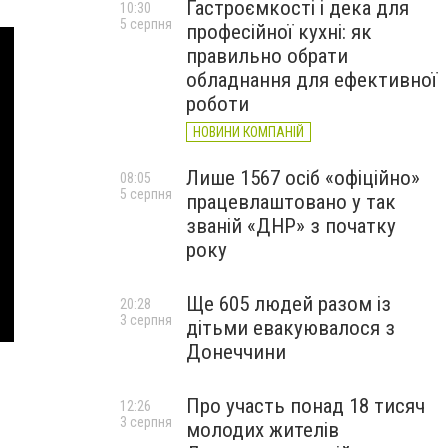
Гастроємкості і дека для
10:30
5 серпня
професійної кухні: як
правильно обрати
обладнання для ефективної
роботи
НОВИНИ КОМПАНІЙ
Лише 1567 осіб «офіційно»
08:05
5 серпня
працевлаштовано у так
званій «ДНР» з початку
року
Ще 605 людей разом із
20:28
3 серпня
дітьми евакуювалося з
Донеччини
Про участь понад 18 тисяч
12:26
3 серпня
молодих жителів