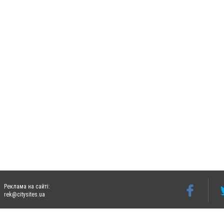
Реклама на сайті:
rek@citysites.ua
Допускається цитування матеріалів без отримання попередньої згоди 06242.ua за ум