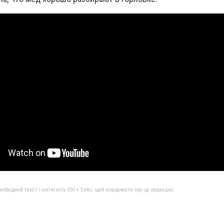
бхідний текст і натисніть Ctrl + Enter, щоб повідомити про це редакцію