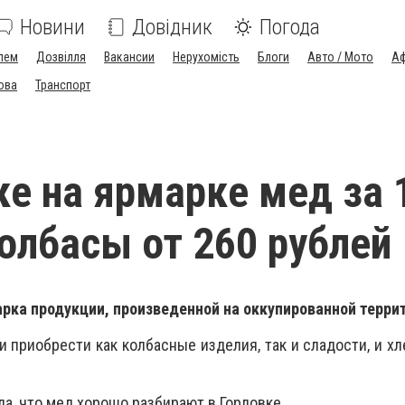
Новини
Довідник
Погода
лем
Дозвілля
Вакансии
Нерухомість
Блоги
Авто / Мото
Аф
ова
Транспорт
ке на ярмарке мед за 
колбасы от 260 рублей
рка продукции, произведенной на оккупированной терри
 приобрести как колбасные изделия, так и сладости, и х
ла, что мед хорошо разбирают в Горловке.