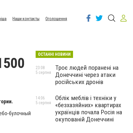
іша
Наши контакты
Оголошення
ОСТАННІ НОВИНИ
1500
Троє людей поранені на
23:08
5 серпня
Донеччині через атаки
російських дронів
Облік меблів і техніки у
14:06
тории.
5 серпня
«безхазяйних» квартирах
українців почала Росія на
лебо-булочный
окупованій Донеччині