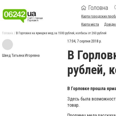
Головна
Карта городских проб
Карта міста
Довідк
Головна
В Горловке на ярмарке мед за 1500 рублей, колбасы от 260 рублей
17:04, 7 серпня 2018 р.
В Горлов
Швед Татьяна Игоревна
рублей, 
В Горловке прошла ярма
Здесь была возможности
товар.
Продавец меда рассказа