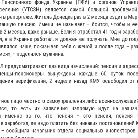
 Пенсионного фонда Украины (ПФУ) и органов Управл
селения (УТСЗН) является самой большой проблемо
 в репортаже. Житель Донецка раз в 2 месяца ездит в Мар
танную пенсию. Имени не называет – боится, чтобы и ее
в 2 месяца, даже раньше. Если я отработал 41 год и зараб
, я в Украине работал, я должен ее получать. Мне до год
являлся чаще, показывал себя с женой, а после года – раз
мся», – поделился мужчина.
 предусматривают два вида начислений: пенсия и адрес
еленцы-пенсионеры вынуждены каждые 60 суток посе
ения верификации, 2 недели назад КМУ освободил от 
ное лицо местного самоуправления либо военнослужащий
ся, то есть их заявления напрямую идут на назнач
я именно за то, что пенсия – это пенсия, пенсия г
е заработал, ее надо платить без никаких постановлений К
 – сообщила начальник отдела социальных инспекторов 
тьяна Климова.