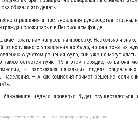
нова обязали это делать.
дебного решения и постановления руководства страны, 
й граждан сложилась и в Пенсионном фонде.
лжает слать нам запросы на проверку. Насколько я знаю,
й от их главного управления не было, но они тоже их жду
новлению с учетом решения суда, они уже не могут слать 
о также остается пункт 15 в этом порядке, когда они мо
миссии, — рассказала начальник отдела социальных
 населения. — А как комиссия примет решение, если он
ли?».
в ближайшие недели проверки будут осуществляться 
бхідний текст і натисніть Ctrl + Enter, щоб повідомити про це редакцію