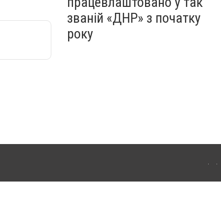
працевлаштовано у так
званій «ДНР» з початку
року
Для інтернет-видань обов'язкове розміщення прямого, відкритого для пошукових
лама" публікуються на правах реклами.