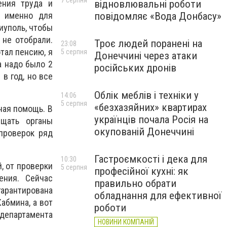
7 серпня
відновлювальні роботи
ения труда и
повідомляє «Вода Донбасу»
й именно для
иуполь, чтобы
 не отобрали.
Троє людей поранені на
23:08
отал пенсию, я
5 серпня
Донеччині через атаки
а надо было 2
російських дронів
 в год, но все
Облік меблів і техніки у
14:06
5 серпня
«безхазяйних» квартирах
ная помощь. В
українців почала Росія на
щать органы
окупованій Донеччині
проверок ряд
Гастроємкості і дека для
10:30
, от проверки
5 серпня
професійної кухні: як
ения. Сейчас
правильно обрати
арантирована
обладнання для ефективної
абмина, а вот
роботи
департамента
НОВИНИ КОМПАНІЙ