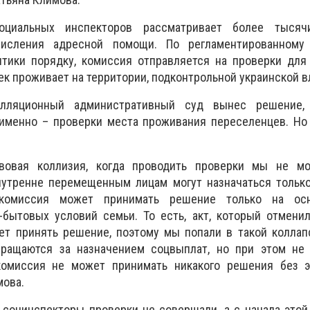
оциальных инспекторов рассматривает более тысяч
числения адресной помощи. По регламентированному
тики порядку, комиссия отправляется на проверки для
ек проживает на территории, подконтрольной украинской в
лляционный административный суд вынес решение,
именно – проверки места проживания переселенцев. Но 
авовая коллизия, когда проводить проверки мы не м
утренне перемещенным лицам могут назначаться тольк
комиссия может принимать решение только на осн
бытовых условий семьи. То есть, акт, который отменил
ет принять решение, поэтому мы попали в такой коллап
ращаются за назначением соцвыплат, но при этом не 
комиссия не может принимать никакого решения без эт
мова.
ь социнспекторы проверки не совершали, а с начала этой