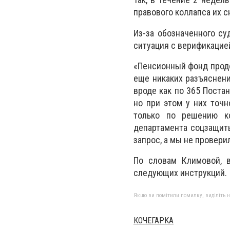
правового коллапса их с
Из-за обозначенного су
ситуация с верификацие
«Пенсионный фонд продо
еще никаких разъяснени
вроде как по 365 Поста
но при этом у них точн
только по решению ко
департамента соцзащиты
запрос, а мы не провери
По словам Климовой, 
следующих инструкций.
Якщо ви помітили помилку, виділіть нео
КОЧЕГАРКА