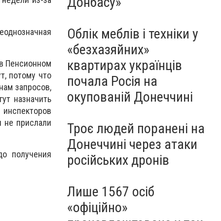
Донбасу»
Облік меблів і техніки у
неоднозначная
«безхазяйних»
квартирах українців
 в Пенсионном
т, потому что
почала Росія на
нам запросов,
окупованій Донеччині
гут назначить
 инспекторов
и не прислали
Троє людей поранені на
Донеччині через атаки
до получения
російських дронів
Лише 1567 осіб
«офіційно»