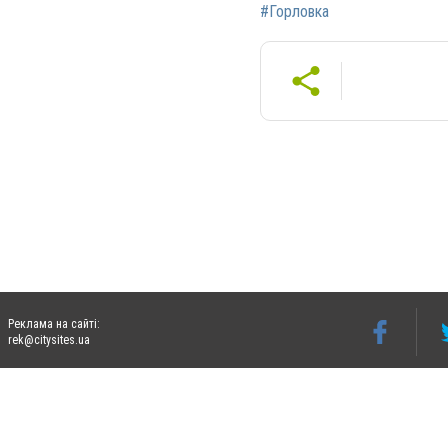
#Горловка
Реклама на сайті:
rek@citysites.ua
Допускається цитування матеріалів без отримання попередньої згоди 06242.ua за ум
систем гіперпосилання на цитовані статті не нижче другого абзацу в тексті або в я
Матеріали з плашками "Новини компаній", "Промо", "Партнерський матеріал", "Партнер