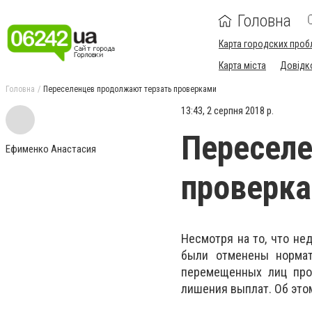
Головна
Карта городских проб
Карта міста
Довідк
Головна
Переселенцев продолжают терзать проверками
13:43, 2 серпня 2018 р.
Переселе
Ефименко Анастасия
проверк
Несмотря на то, что не
были отменены нормат
перемещенных лиц прох
лишения выплат. Об это