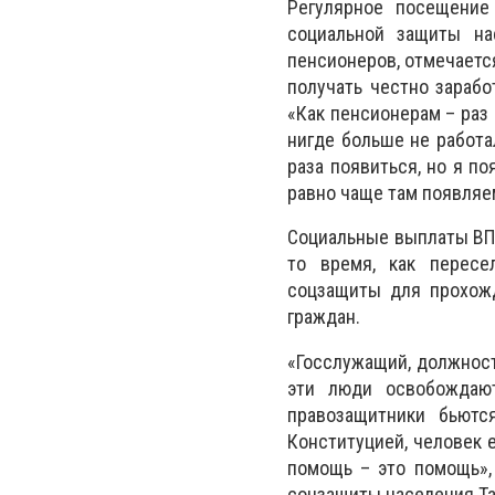
Регулярное посещение
социальной защиты на
пенсионеров, отмечается
получать честно зарабо
«Как пенсионерам – раз 
нигде больше не работал
раза появиться, но я по
равно чаще там появляе
Социальные выплаты ВПЛ
то время, как перес
соцзащиты для прохожд
граждан.
«Госслужащий, должност
эти люди освобождают
правозащитники бьютс
Конституцией, человек е
помощь – это помощь»,
соцзащиты населения Та