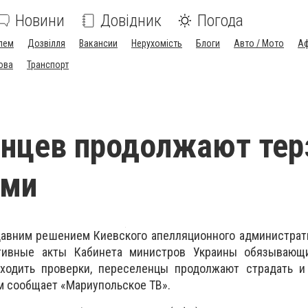
Новини
Довідник
Погода
лем
Дозвілля
Вакансии
Нерухомість
Блоги
Авто / Мото
Аф
ова
Транспорт
нцев продолжают тер
ами
давним решением Киевского апелляционного администрат
ивные акты Кабинета министров Украины обязывающ
одить проверки, переселенцы продолжают страдать и 
м сообщает «Мариупольское ТВ».