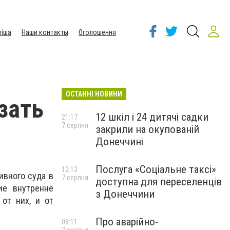
іша
Наши контакты
Оголошення
ОСТАННІ НОВИНИ
зать
12 шкіл і 24 дитячі садки
21:17
7 серпня
закрили на окупованій
Донеччині
Послуга «Соціальне таксі»
12:13
ивного суда в
7 серпня
доступна для переселенців
ие внутренне
з Донеччини
от них, и от
Про аварійно-
08:11