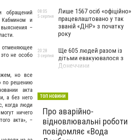
Лише 1567 осіб «офіційно»
08:05
и обращений
5 серпня
працевлаштовано у так
 Кабмином и
званій «ДНР» з початку
 выяснения –
року
ласти.
 отменяющее
Ще 605 людей разом із
20:28
это не особо
3 серпня
дітьми евакуювалося з
Донеччини
ожем, но все
о по решению
овании акта
ТОП НОВИНИ
и, а без него
с, когда люди
Про аварійно-
могут ничего
відновлювальні роботи
ого акта», –
повідомляє «Вода
 недели из-за