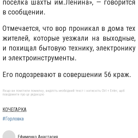
поселка шахты им.Ленина», — говорится
в сообщении.
Отмечается, что вор проникал в дома тех
жителей, которые уезжали на выходные,
и похищал бытовую технику, электронику
и электроинструменты.
Его подозревают в совершении 56 краж.
Якщо ви помітили помилку, виділіть необхідний текст і натисніть Ctrl + Enter, щоб
повідомити про це редакцію
КОЧЕГАРКА
#Горловка
Ефименко Анастасия