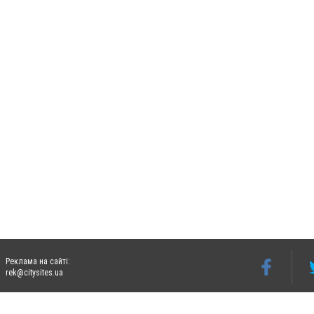
Реклама на сайті:
rek@citysites.ua
Допускається цитування матеріалів без отримання попередньої згоди 06242.ua за ум