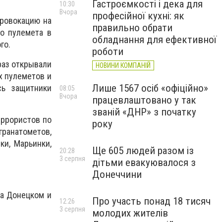
Гастроємкості і дека для
10:30
Вчора
професійної кухні: як
ровокацию на
правильно обрати
го пулемета в
обладнання для ефективної
го.
роботи
раз открывали
НОВИНИ КОМПАНІЙ
х пулеметов и
Лише 1567 осіб «офіційно»
сь защитники
08:05
Вчора
працевлаштовано у так
званій «ДНР» з початку
еррористов по
року
ранатометов,
ки, Марьинки,
Ще 605 людей разом із
20:28
3 серпня
дітьми евакуювалося з
Донеччини
на Донецком и
Про участь понад 18 тисяч
12:26
3 серпня
молодих жителів