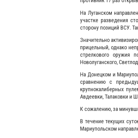
противник 17 раз открыв
На Луганском направле
участке разведения ст
сторону позиций ВСУ. Т
Значительно активизиро
прицельный, однако неп
стрелкового оружия п
Новолуганского, Светлод
На Донецком и Мариупо
сравнению с предыдущ
крупнокалиберных пуле
Авдеевки, Талаковки и Ш
К сожалению, за минувш
В течение текущих суто
Мариупольском направл