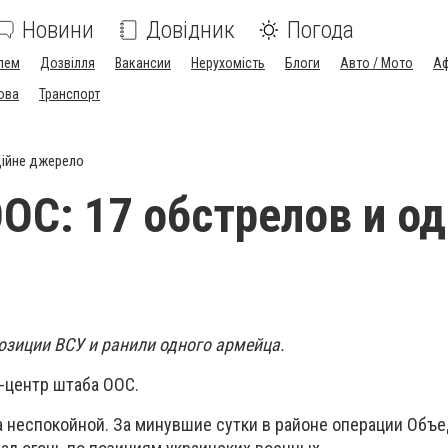
Новини
Довідник
Погода
лем
Дозвілля
Вакансии
Нерухомість
Блоги
Авто / Мото
Аф
ова
Транспорт
ійне джерело
ООС: 17 обстрелов и о
озиции ВСУ и ранили одного армейца.
-центр штаба ООС.
а неспокойной. За минувшие сутки в районе операции Объ