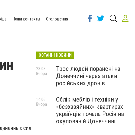
іша
Наши контакты
Оголошення
ОСТАННІ НОВИНИ
дин
Троє людей поранені на
23:08
Вчора
Донеччині через атаки
російських дронів
Облік меблів і техніки у
14:06
Вчора
«безхазяйних» квартирах
українців почала Росія на
окупованій Донеччині
единенных сил