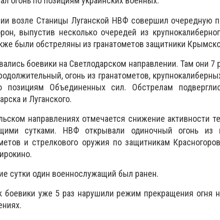
ал огонь по позициям украинских военных.
нии возле Станицы Луганской НВФ совершил очередную п
орон, выпустив несколько очередей из крупнокалиберно
акже были обстреляны из гранатометов защитники Крымско
вались боевики на Светлодарском направлении. Там они 7 
родолжительный, огонь из гранатометов, крупнокалиберны
о позициям Объединенных сил. Обстрелам подвергли
арска и Луганского.
льском направлениях отмечается снижение активности т
ими сутками. НВФ открывали одиночный огонь из г
метов и стрелкового оружия по защитникам Красногоров
ирокино.
ие сутки один военнослужащий был ранен.
к боевики уже 5 раз нарушили режим прекращения огня 
ениях.