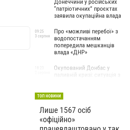
Донеччини у російських
“патріотичних” проєктах
заявила окупаційна влада
Про «можливі перебої» з
09:25
3 серпня
водопостачанням
попередила мешканців
влада «ДНР»
Окупований Донбас у
18:23
2 серпня
паливній кризі: ситуація з
цінами, чергами та прогноз
експерта
ТОП НОВИНИ
Лише 1567 осіб
«офіційно»
працевлаштовано у так