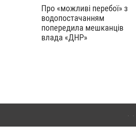
Про «можливі перебої» з
водопостачанням
попередила мешканців
влада «ДНР»
Для інтернет-видань обов'язкове розміщення прямого, відкритого для пошукових