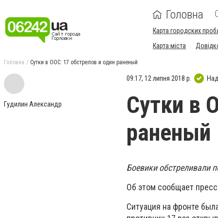
Головна
Карта городских проб
Карта міста
Довідк
Головна
Сутки в ООС: 17 обстрелов и один раненый
09:17, 12 липня 2018 р.
Над
Сутки в 
Гудилин Александр
раненый
Боевики обстреливали п
Об этом сообщает пресс
Ситуация на фронте был