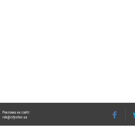
Реклама на сайті:
rek@citysites.ua
Допускається цитування матеріалів без отримання попередньої згоди 06242.ua за ум