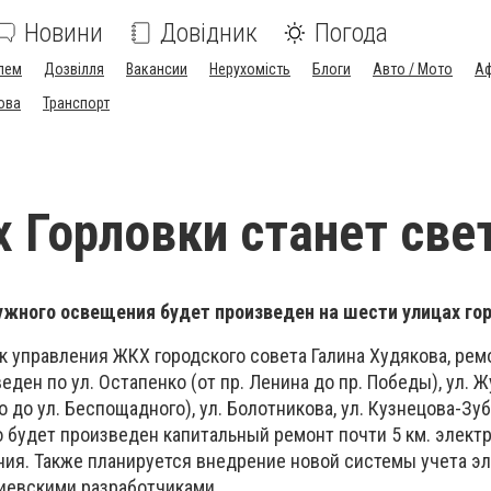
Новини
Довідник
Погода
лем
Дозвілля
Вакансии
Нерухомість
Блоги
Авто / Мото
Аф
ова
Транспорт
х Горловки станет све
ужного освещения будет произведен на шести улицах го
к управления ЖКХ городского совета Галина Худякова, рем
ен по ул. Остапенко (от пр. Ленина до пр. Победы), ул. Жу
о до ул. Беспощадного), ул. Болотникова, ул. Кузнецова-Зуб
о будет произведен капитальный ремонт почти 5 км. элект
ия. Также планируется внедрение новой системы учета э
киевскими разработчиками.