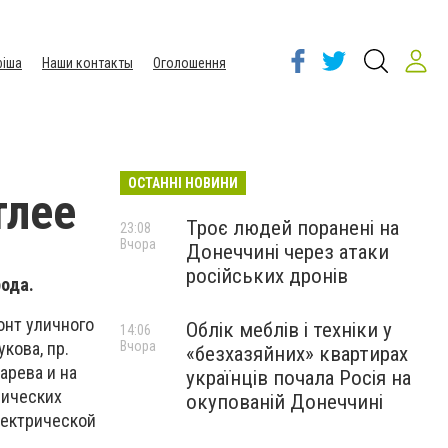
іша
Наши контакты
Оголошення
ОСТАННІ НОВИНИ
тлее
Троє людей поранені на
23:08
Вчора
Донеччині через атаки
російських дронів
рода.
онт уличного
Облік меблів і техніки у
14:06
Вчора
кова, пр.
«безхазяйних» квартирах
арева и на
українців почала Росія на
рических
окупованій Донеччині
лектрической