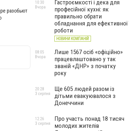
Гастроємкості і дека для
10:30
Вчора
професійної кухні: як
аре разобьют
правильно обрати
о
обладнання для ефективної
роботи
НОВИНИ КОМПАНІЙ
Лише 1567 осіб «офіційно»
08:05
Вчора
працевлаштовано у так
званій «ДНР» з початку
року
Ще 605 людей разом із
20:28
3 серпня
дітьми евакуювалося з
Донеччини
Про участь понад 18 тисяч
12:26
3 серпня
молодих жителів