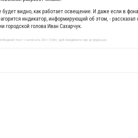
е будет видно, как работает освещение. И даже если в фон
 загорится индикатор, информирующий об этом, - рассказал 
и городской голова Иван Сахарчук.
бхідний текст і натисніть Ctrl + Enter, щоб повідомити про це редакцію