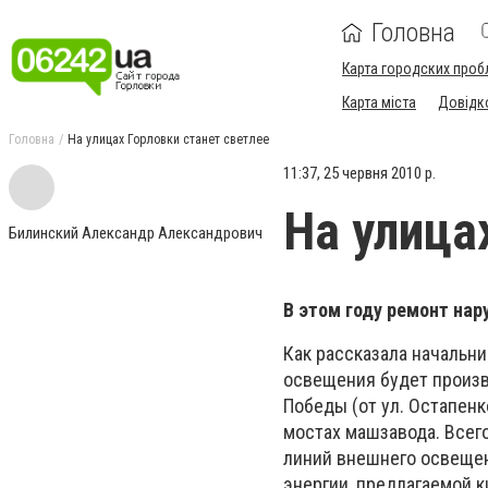
Головна
Карта городских проб
Карта міста
Довідк
Головна
На улицах Горловки станет светлее
11:37, 25 червня 2010 р.
На улица
Билинский Александр Александрович
В этом году ремонт нар
Как рассказала начальни
освещения будет произвед
Победы (от ул. Остапенк
мостах машзавода. Всег
линий внешнего освещен
энергии, предлагаемой 