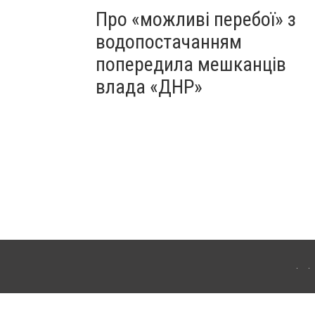
Про «можливі перебої» з
водопостачанням
попередила мешканців
влада «ДНР»
Для інтернет-видань обов'язкове розміщення прямого, відкритого для пошукових