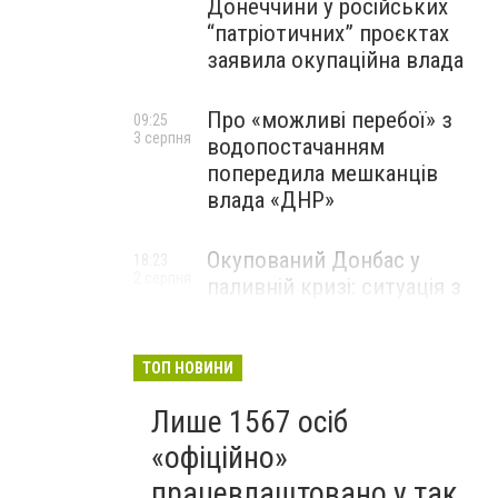
Донеччини у російських
“патріотичних” проєктах
заявила окупаційна влада
Про «можливі перебої» з
09:25
3 серпня
водопостачанням
попередила мешканців
влада «ДНР»
Окупований Донбас у
18:23
2 серпня
паливній кризі: ситуація з
цінами, чергами та прогноз
експерта
ТОП НОВИНИ
Лише 1567 осіб
«офіційно»
працевлаштовано у так