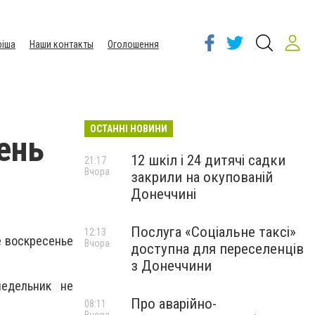
іша
Наши контакты
Оголошення
ОСТАННІ НОВИНИ
ень
12 шкіл і 24 дитячі садки
21:17
Вчора
закрили на окупованій
Донеччині
Послуга «Соціальне таксі»
12:13
е воскресенье
Вчора
доступна для переселенців
з Донеччини
недельник не
Про аварійно-
08:11