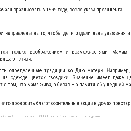
ачали праздновать в 1999 году, после указа президента.
и направлены на то, чтобы дети отдали дань уважения 
ется только воображением и возможностями. Мамам 
свящают стихи.
сть определенные традиции ко Дню матери. Например,
 на одежде цветок гвоздики. Значение имеет даже цв
т о том, что мама жива, а белая – о памяти об ушедшей м
инято проводить благотворительные акции в домах престар
бхідний текст і натисніть Ctrl + Enter, щоб повідомити про це редакцію