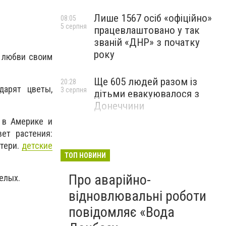
Лише 1567 осіб «офіційно»
08:05
5 серпня
працевлаштовано у так
званій «ДНР» з початку
року
и любви своим
Ще 605 людей разом із
20:28
дарят цветы,
3 серпня
дітьми евакуювалося з
Донеччини
 в Америке и
ет растения:
атери.
детские
ТОП НОВИНИ
Про аварійно-
елых.
відновлювальні роботи
повідомляє «Вода