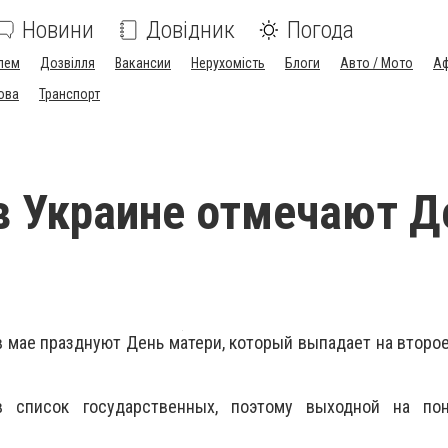
Новини
Довідник
Погода
лем
Дозвілля
Вакансии
Нерухомість
Блоги
Авто / Мото
Аф
ова
Транспорт
в Украине отмечают Д
в мае празднуют День матери, который выпадает на второ
 список государственных, поэтому выходной на по