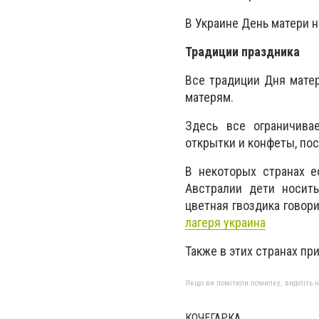
В Украине День матери н
Традиции праздника
Все традиции Дня матер
матерям.
Здесь все ограничива
открытки и конфеты, по
В некоторых странах е
Австралии дети носить
цветная гвоздика говори
лагеря украина
Также в этих странах пр
Якщо ви помітили помилку, виділіть нео
КОЧЕГАРКА