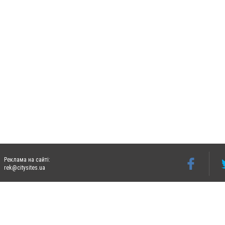
Реклама на сайті:
rek@citysites.ua
Допускається цитування матеріалів без отримання попередньої згоди 06242.ua за ум
систем гіперпосилання на цитовані статті не нижче другого абзацу в тексті або в я
Матеріали з плашками "Новини компаній", "Промо", "Партнерський матеріал", "Партнер