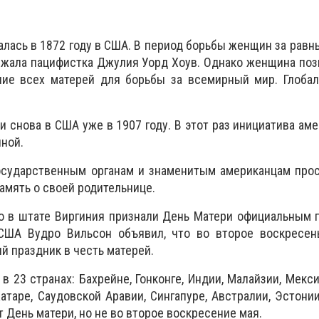
алась в 1872 году в США. В период борьбы женщин за равн
ржала пацифистка Джулия Уорд Хоув. Однако женщина по
ние всех матерей для борьбы за всемирный мир. Глобал
и снова в США уже в 1907 году. В этот раз инициатива ам
ной.
осударственным органам и знаменитым американцам прос
амять о своей родительнице.
го в штате Виргиния признали День Матери официальным 
США Вудро Вильсон объявил, что во второе воскресен
й праздник в честь матерей.
 23 странах: Бахрейне, Гонконге, Индии, Малайзии, Мексик
атаре, Саудовской Аравии, Сингапуре, Австралии, Эстонии
 День матери, но не во второе воскресение мая.