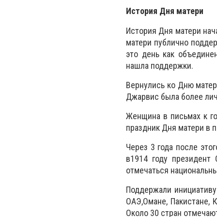
История Дня матери
История Дня матери нач
матери публично подде
это день как объедине
нашла поддержки.
Вернулись ко Дню матер
Джарвис была более лич
Женщина в письмах к г
праздник Дня матери в п
Через 3 года после это
в1914 году президент 
отмечаться национальны
Поддержали инициативу в
ОАЭ,Омане, Пакистане, К
Около 30 стран отмечают