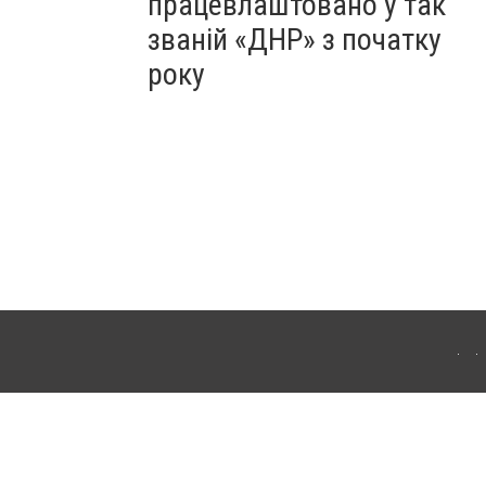
працевлаштовано у так
званій «ДНР» з початку
року
Для інтернет-видань обов'язкове розміщення прямого, відкритого для пошукових
лама" публікуються на правах реклами.