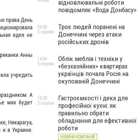
Вчора
відновлювальні роботи
повідомляє «Вода Донбасу»
ые права День
Троє людей поранені на
зиционировала
23:08
5 серпня
Донеччині через атаки
ьная идея не
російських дронів
ериканки Анны
Облік меблів і техніки у
14:06
5 серпня
«безхазяйних» квартирах
українців почала Росія на
ила учредить
окупованій Донеччині
праздником. А
Гастроємкості і дека для
10:30
ье мая будет
5 серпня
професійної кухні: як
правильно обрати
обладнання для ефективної
е, Никарагуа,
роботи
 и в Украине.
НОВИНИ КОМПАНІЙ