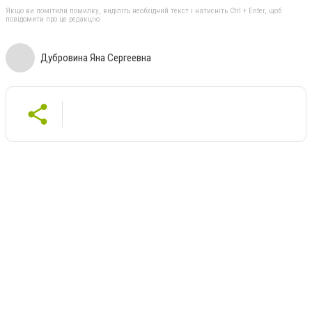
Якщо ви помітили помилку, виділіть необхідний текст і натисніть Ctrl + Enter, щоб
повідомити про це редакцію
Дубровина Яна Сергеевна