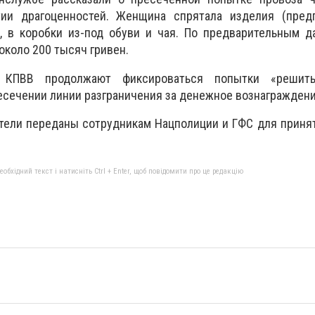
тии драгоценностей. Женщина спрятала изделия (пред
, в коробки из-под обуви и чая. По предварительным д
около 200 тысяч гривен.
 КПВВ продолжают фиксироваться попытки «решит
сечении линии разграничения за денежное вознаграждени
тели переданы сотрудникам Нацполиции и ГФС для приня
бхідний текст і натисніть Ctrl + Enter, щоб повідомити про це редакцію