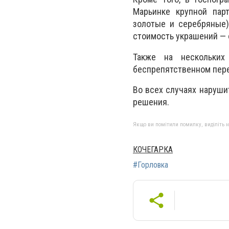
Марьинке крупной пар
золотые и серебряные)
стоимость украшений — 
Также на нескольких
беспрепятственном пере
Во всех случаях наруши
решения.
Якщо ви помітили помилку, виділіть нео
КОЧЕГАРКА
#Горловка