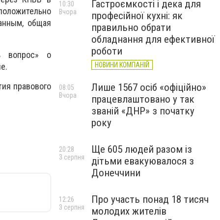
Гастроємкості і дека для
10:30
положительно
Вчора
професійної кухні: як
анным, общая
правильно обрати
обладнання для ефективної
роботи
ь вопрос» о
НОВИНИ КОМПАНІЙ
е.
тия правового
Лише 1567 осіб «офіційно»
08:05
Вчора
працевлаштовано у так
званій «ДНР» з початку
року
Ще 605 людей разом із
20:28
3 серпня
дітьми евакуювалося з
Донеччини
Про участь понад 18 тисяч
12:26
3 серпня
молодих жителів