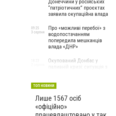
Донеччини у російських
“патріотичних” проєктах
заявила окупаційна влада
Про «можливі перебої» з
09:25
3 серпня
водопостачанням
попередила мешканців
влада «ДНР»
Окупований Донбас у
18:23
2 серпня
паливній кризі: ситуація з
цінами, чергами та прогноз
експерта
ТОП НОВИНИ
Лише 1567 осіб
«офіційно»
працевлаштовано у так