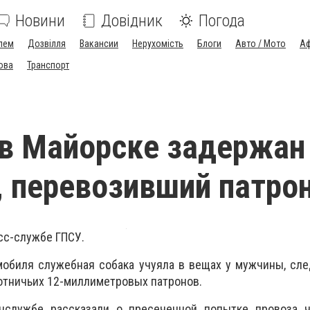
Новини
Довідник
Погода
лем
Дозвілля
Вакансии
Нерухомість
Блоги
Авто / Мото
Аф
ова
Транспорт
в Майорске задержан
 перевозивший патро
сс-службе ГПСУ.
мобиля служебная собака учуяла в вещах у мужчины, сл
хотничьих 12-миллиметровых патронов.
анслужбе рассказали о пресеченной попытке провоза 