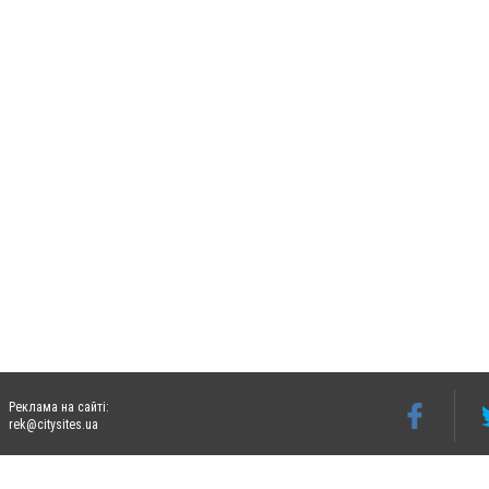
Реклама на сайті:
rek@citysites.ua
Допускається цитування матеріалів без отримання попередньої згоди 06242.ua за ум