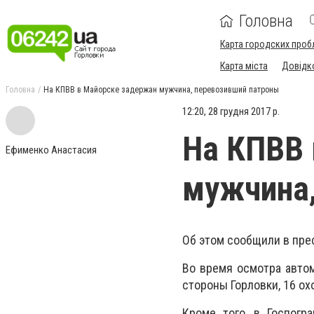
Головна
Карта городских проб
Карта міста
Довідк
Головна
На КПВВ в Майорске задержан мужчина, перевозивший патроны
12:20, 28 грудня 2017 р.
На КПВВ 
Ефименко Анастасия
мужчина,
Об этом сообщили в пре
Во время осмотра авто
стороны Горловки, 16 о
Кроме того, в Госпогр