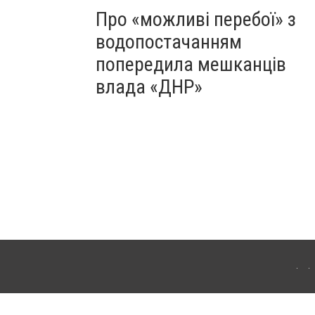
Про «можливі перебої» з
водопостачанням
попередила мешканців
влада «ДНР»
Для інтернет-видань обов'язкове розміщення прямого, відкритого для пошукових