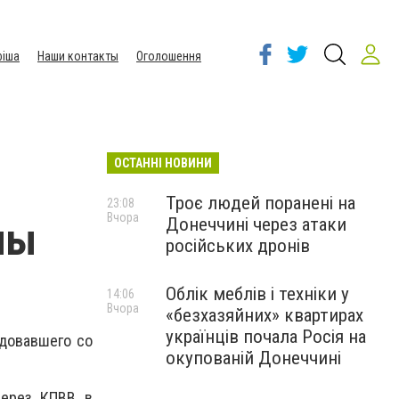
іша
Наши контакты
Оголошення
ОСТАННІ НОВИНИ
Троє людей поранені на
23:08
Вчора
Донеччині через атаки
ны
російських дронів
Облік меблів і техніки у
14:06
Вчора
«безхазяйних» квартирах
українців почала Росія на
едовавшего со
окупованій Донеччині
через КПВВ в