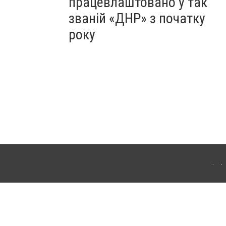
працевлаштовано у так
званій «ДНР» з початку
року
Для інтернет-видань обов'язкове розміщення прямого, відкритого для пошукових
лама" публікуються на правах реклами.