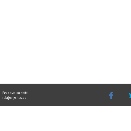
Реклама на сайті:
rek@citysites.ua
Допускається цитування матеріалів без отримання попередньої згоди 06242.ua за ум
систем гіперпосилання на цитовані статті не нижче другого абзацу в тексті або в я
Матеріали з плашками "Новини компаній", "Промо", "Партнерський матеріал", "Партнер