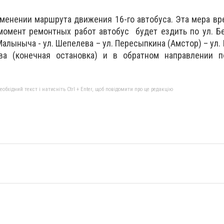
менении маршрута движения 16-го автобуса. Эта мера вр
омент ремонтных работ автобус будет ездить по ул. Бе
Малыныча - ул. Шепелева – ул. Пересыпкина (Амстор) – ул. 
ва (конечная остановка) и в обратном направлении п
бхідний текст і натисніть Ctrl + Enter, щоб повідомити про це редакцію