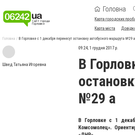
Головна
Карта городских проб
Карта міста
Довідк
Головна
В Горловке с 1 декабря перенесут остановку автобусного маршрута №29 а
09:24, 1 грудня 2017 р.
В Горлов
Швед Татьяна Игоревна
остановк
№29 а
В Горловке с 1 дека
Комсомолец». Ориенти
«ДНР».