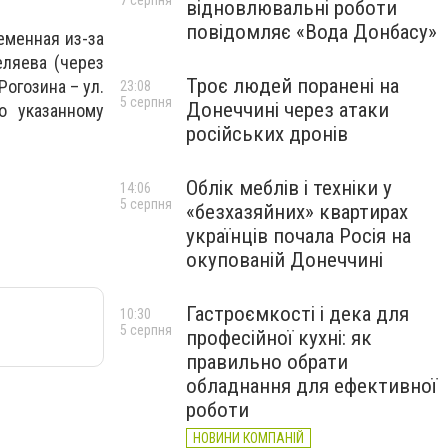
7 серпня
відновлювальні роботи
повідомляє «Вода Донбасу»
еменная из-за
ляева (через
Троє людей поранені на
Рогозина – ул.
23:08
5 серпня
Донеччині через атаки
о указанному
російських дронів
Облік меблів і техніки у
14:06
5 серпня
«безхазяйних» квартирах
українців почала Росія на
окупованій Донеччині
Гастроємкості і дека для
10:30
5 серпня
професійної кухні: як
правильно обрати
обладнання для ефективної
роботи
НОВИНИ КОМПАНІЙ