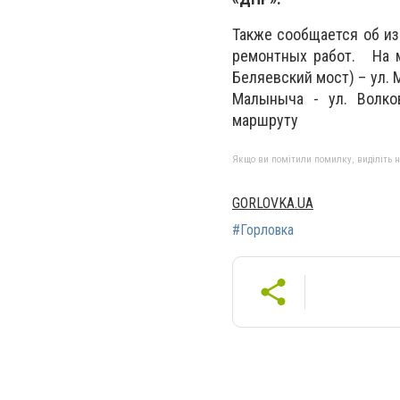
Также сообщается об из
ремонтных работ. На м
Беляевский мост) – ул. 
Малыныча - ул. Волко
маршруту
Якщо ви помітили помилку, виділіть нео
GORLOVKA.UA
#Горловка