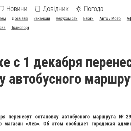
Новини
Довідник
Погода
лем
Дозвілля
Вакансии
Нерухомість
Блоги
Авто / Мото
Аф
ова
Транспорт
ке с 1 декабря перене
у автобусного маршру
бря перенесут остановку автобусного маршрута №29
р магазин «Лев». Об этом сообщает городская адми