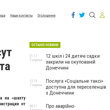
іша
Наши контакты
Оголошення
ОСТАННІ НОВИНИ
сут
12 шкіл і 24 дитячі садки
21:17
7 серпня
закрили на окупованій
та
Донеччині
Послуга «Соціальне таксі»
12:13
7 серпня
доступна для переселенців
з Донеччини
а на «шахту
нистрация от
Про аварійно-
08:11