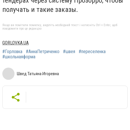
тендерах через систему Прозорро, чтобы
получать и такие заказы.
Якщо ви помітили помилку, виділіть необхідний текст і натисніть Ctrl + Enter, щоб
повідомити про це редакцію
GORLOVKA.UA
#Горловка
#АннаПетриченко
#швея
#переселенка
#школьнаяформа
Швед Татьяна Игоревна