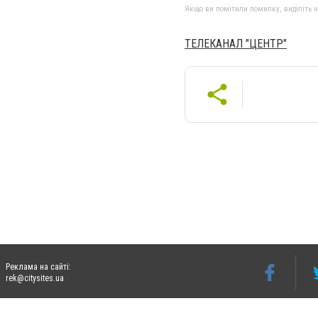
Якщо ви помітили помилку, виділіть нео
ТЕЛЕКАНАЛ "ЦЕНТР"
Реклама на сайті:
rek@citysites.ua
Допускається цитування матеріалів без отримання попередньої згоди 06242.ua за ум