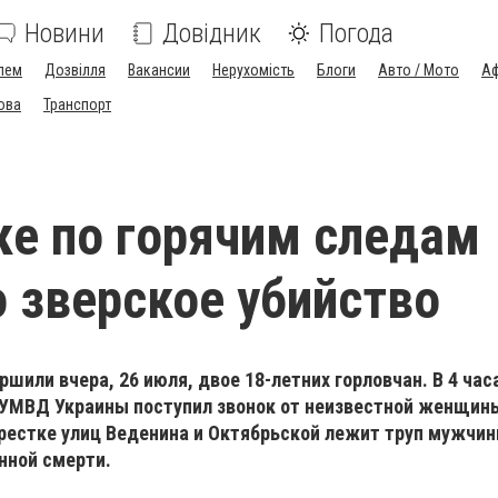
Новини
Довідник
Погода
лем
Дозвілля
Вакансии
Нерухомість
Блоги
Авто / Мото
Аф
ова
Транспорт
ке по горячим следам
 зверское убийство
шили вчера, 26 июля, двое 18-летних горловчан. В 4 часа
 УМВД Украины поступил звонок от неизвестной женщины
крестке улиц Веденина и Октябрьской лежит труп мужчин
нной смерти.