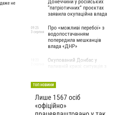
Донеччини у російських
 даже не
“патріотичних” проєктах
заявила окупаційна влада
Про «можливі перебої» з
09:25
3 серпня
водопостачанням
попередила мешканців
влада «ДНР»
Окупований Донбас у
18:23
2 серпня
паливній кризі: ситуація з
цінами, чергами та прогноз
експерта
ТОП НОВИНИ
Лише 1567 осіб
«офіційно»
працевлаштовано у так