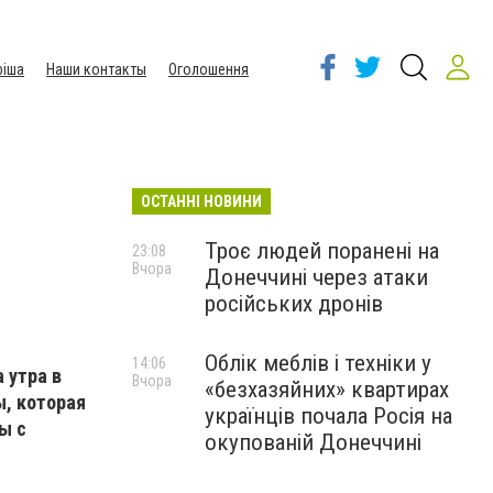
іша
Наши контакты
Оголошення
ОСТАННІ НОВИНИ
Троє людей поранені на
23:08
Вчора
Донеччині через атаки
російських дронів
Облік меблів і техніки у
14:06
 утра в
Вчора
«безхазяйних» квартирах
, которая
українців почала Росія на
ы с
окупованій Донеччині