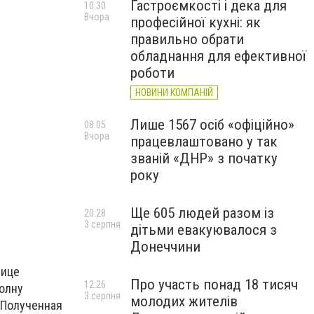
Гастроємкості і дека для
10:30
Вчора
професійної кухні: як
правильно обрати
обладнання для ефективної
роботи
НОВИНИ КОМПАНІЙ
Лише 1567 осіб «офіційно»
08:05
Вчора
працевлаштовано у так
званій «ДНР» з початку
року
Ще 605 людей разом із
20:28
3 серпня
дітьми евакуювалося з
Донеччини
лице
Про участь понад 18 тисяч
12:26
волну
3 серпня
молодих жителів
 Полученная