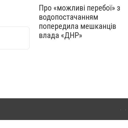
Про «можливі перебої» з
водопостачанням
попередила мешканців
влада «ДНР»
Для інтернет-видань обов'язкове розміщення прямого, відкритого для пошукових