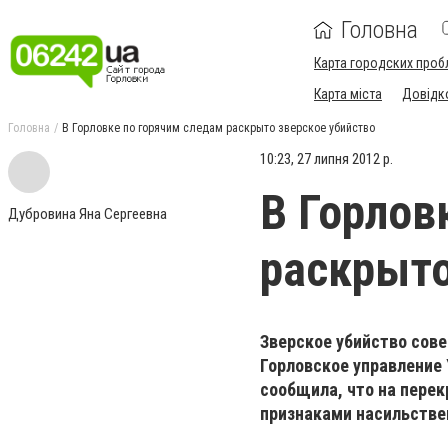
Головна
Карта городских проб
Карта міста
Довідк
Головна
В Горловке по горячим следам раскрыто зверское убийство
10:23, 27 липня 2012 р.
В Горлов
Дубровина Яна Сергеевна
раскрыто
Зверское убийство совер
Горловское управление
сообщила, что на пере
признаками насильстве