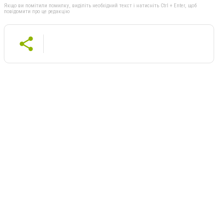
Якщо ви помітили помилку, виділіть необхідний текст і натисніть Ctrl + Enter, щоб
повідомити про це редакцію