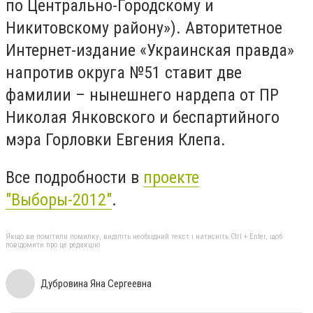
по Центрально-Городскому и
Никитовскому району»). Авторитетное
Интернет-издание «Украинская правда»
напротив округа №51 ставит две
фамилии – нынешнего нардепа от ПР
Николая Янковского и беспартийного
мэра Горловки Евгения Клепа.
Все подробности в
проекте
"Выборы-2012"
.
Якщо ви помітили помилку, виділіть необхідний текст і натисніть Ctrl + Enter, щоб
повідомити про це редакцію
Дубровина Яна Сергеевна