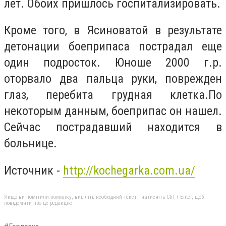
лет. Обоих пришлось госпитализировать.
Кроме того, в Ясиноватой в результате
детонации боеприпаса пострадал еще
один подросток. Юноше 2000 г.р.
оторвало два пальца руки, поврежден
глаз, перебита грудная клетка.По
некоторым данным, боеприпас он нашел.
Сейчас пострадавший находится в
больнице.
Источник -
http://kochegarka.com.ua/
Якщо ви помітили помилку, виділіть необхідний текст і натисніть Ctrl + Enter, щоб
повідомити про це редакцію