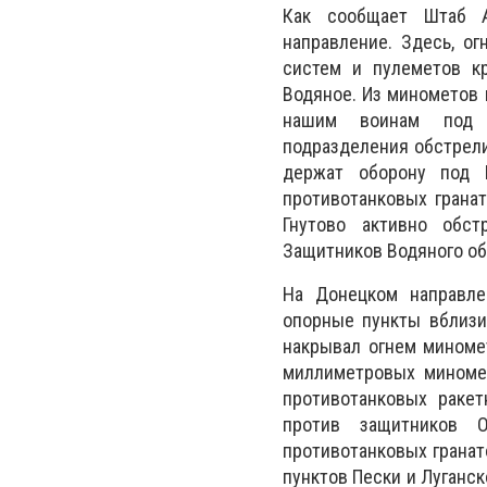
Как сообщает Штаб А
направление. Здесь, о
систем и пулеметов кр
Водяное. Из минометов 
нашим воинам под М
подразделения обстрели
держат оборону под Г
противотанковых гранат
Гнутово активно обст
Защитников Водяного об
На Донецком направле
опорные пункты вблизи
накрывал огнем миноме
миллиметровых миномет
противотанковых раке
против защитников 
противотанковых гранат
пунктов Пески и Луганск