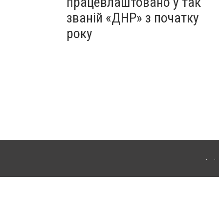
працевлаштовано у так
званій «ДНР» з початку
року
Для інтернет-видань обов'язкове розміщення прямого, відкритого для пошукових
лама" публікуються на правах реклами.