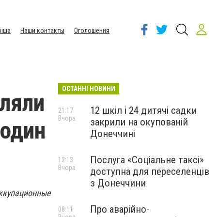
іша
Наши контакты
Оголошення
ОСТАННІ НОВИНИ
еляли
12 шкіл і 24 дитячі садки
21:17
Вчора
закрили на окупованій
 один
Донеччині
Послуга «Соціальне таксі»
12:13
Вчора
доступна для переселенців
з Донеччини
оккупационные
Про аварійно-
08:11