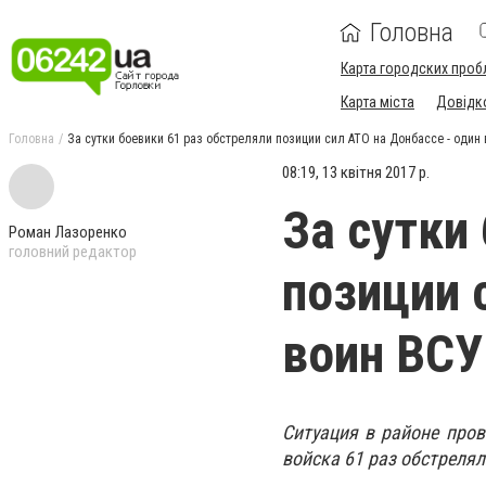
Головна
Карта городских проб
Карта міста
Довідк
Головна
За сутки боевики 61 раз обстреляли позиции сил АТО на Донбассе - один 
08:19, 13 квітня 2017 р.
За сутки
Роман Лазоренко
головний редактор
позиции 
воин ВСУ
Ситуация в районе пров
войска 61 раз обстреля