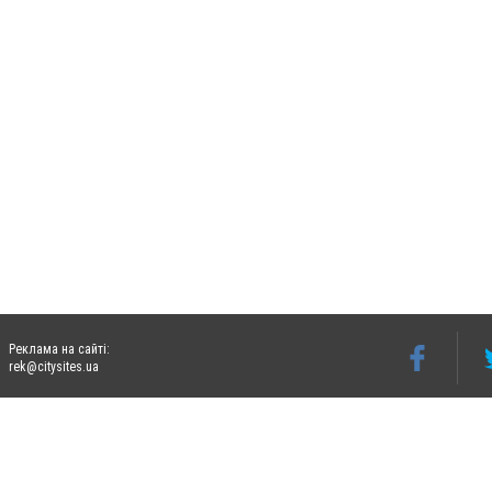
Реклама на сайті:
rek@citysites.ua
Допускається цитування матеріалів без отримання попередньої згоди 06242.ua за ум
систем гіперпосилання на цитовані статті не нижче другого абзацу в тексті або в я
Матеріали з плашками "Новини компаній", "Промо", "Партнерський матеріал", "Партнер