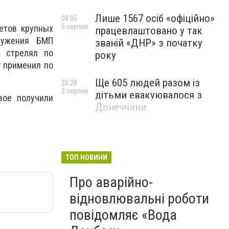
Лише 1567 осіб «офіційно»
08:05
5 серпня
етов крупных
працевлаштовано у так
ружения БМП
званій «ДНР» з початку
в стрелял по
року
г применил по
Ще 605 людей разом із
20:28
3 серпня
дітьми евакуювалося з
вое получили
Донеччини
ТОП НОВИНИ
Про аварійно-
відновлювальні роботи
повідомляє «Вода