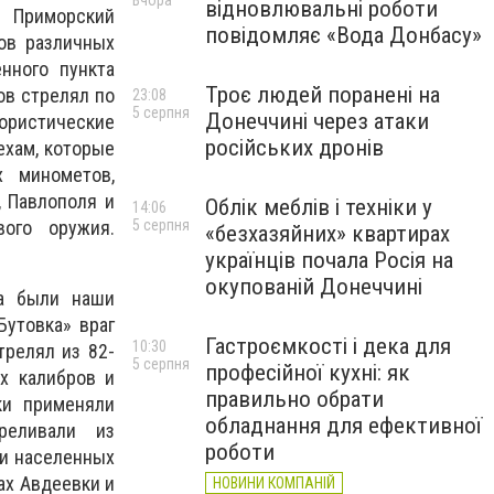
Вчора
відновлювальні роботи
 Приморский
повідомляє «Вода Донбасу»
ов различных
нного пункта
Троє людей поранені на
ов стрелял по
23:08
5 серпня
Донеччині через атаки
ристические
російських дронів
ехам, которые
х минометов,
, Павлополя и
Облік меблів і техніки у
14:06
5 серпня
вого оружия.
«безхазяйних» квартирах
українців почала Росія на
окупованій Донеччині
ка были наши
Бутовка» враг
Гастроємкості і дека для
10:30
трелял из 82-
5 серпня
професійної кухні: як
х калибров и
правильно обрати
ки применяли
обладнання для ефективної
реливали из
роботи
зи населенных
ах Авдеевки и
НОВИНИ КОМПАНІЙ