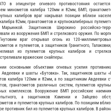
ТО в эпицентре огневого противостояния остается
гнем минометов калибра 120мм и 82мм, БМП, гранатомет
упных калибров враг накрывал позиции вблизи населе
калибра 82мм, гранатометов и крупнокалиберных пулемет
арьинкой. Защитников Широкино российско-терро
вали из вооружения БМП и стрелкового оружия. По морп
нутовим враг открывал огонь из 120-миллиметровы
ометов и пулеметов, а защитников Гранитного, Талаковки
реливал из пулеметов крупных калибров и стрелко
стреливали вражеские снайперы.
нии основными объектами огневых усилия противни
 Авдеевки и шахты «Бутовка». Так, защитников шахты «
тов калибра 120мм и 82мм, а по защитникам Авдеевки с
ов, гранатометов различных систем, пулеметов крупны
тных комплексов. Вооружение БМП российские наемни
Опытного, а защитников Каменки и Зайцево обст
ометов и пулеметов крупных калибров. По позициям вбли
ое противник бил из пулеметов крупных калибров. В район