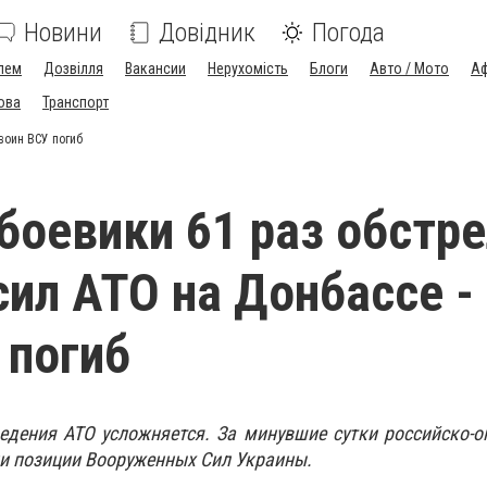
Новини
Довідник
Погода
лем
Дозвілля
Вакансии
Нерухомість
Блоги
Авто / Мото
Аф
ова
Транспорт
воин ВСУ погиб
 боевики 61 раз обстр
сил АТО на Донбассе -
 погиб
едения АТО усложняется. За минувшие сутки российско-
ли позиции Вооруженных Сил Украины.