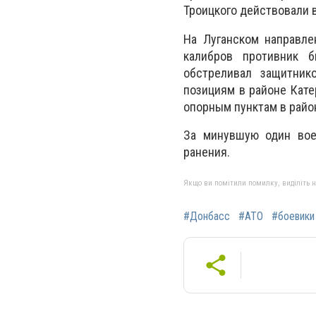
Троицкого действовали 
На Луганском направле
калибров противник 
обстреливал защитник
позициям в районе Кате
опорным пунктам в райо
За минувшую один вое
ранения.
Якщо ви помітили помилку, виділіть нео
#Донбасс
#АТО
#боевики