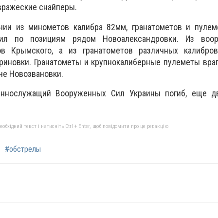
вражеские снайперы.
нии из минометов калибра 82мм, гранатометов и пулем
бил по позициям рядом Новоалександровки. Из воо
ов Крымского, а из гранатометов различных калибро
риновки. Гранатометы и крупнокалиберные пулеметы вра
не Новозвановки.
ннослужащий Вооруженных Сил Украины погиб, еще д
бхідний текст і натисніть Ctrl + Enter, щоб повідомити про це редакцію
#обстрелы