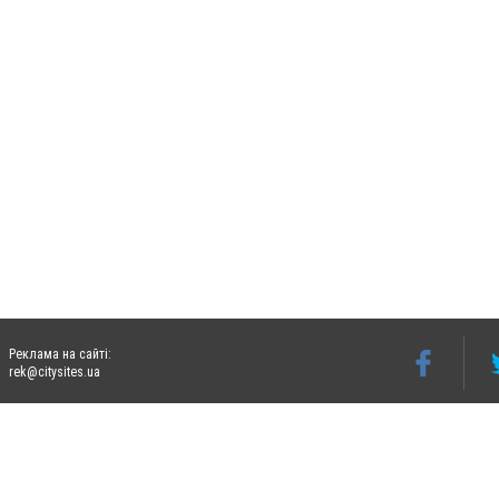
Реклама на сайті:
rek@citysites.ua
Допускається цитування матеріалів без отримання попередньої згоди 06242.ua за ум
систем гіперпосилання на цитовані статті не нижче другого абзацу в тексті або в я
Матеріали з плашками "Новини компаній", "Промо", "Партнерський матеріал", "Партнер