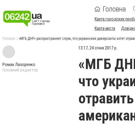
Головна
Карта городских проб
Карта міста
Довідк
Головна
«МГБ ДНР» распространяет слухи, что украинские диверсанты хотят отр
13:17, 24 січня 2017 р.
«МГБ ДНР
Роман Лазоренко
головний редактор
что укра
отравить
америка