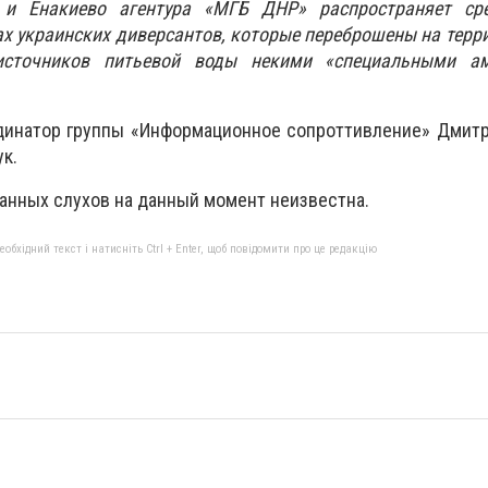
 и Енакиево агентура «МГБ ДНР» распространяет ср
пах украинских диверсантов, которые переброшены на тер
источников питьевой воды некими «специальными ам
динатор группы «Информационное сопроттивление» Дмитр
к.
анных слухов на данный момент неизвестна.
бхідний текст і натисніть Ctrl + Enter, щоб повідомити про це редакцію