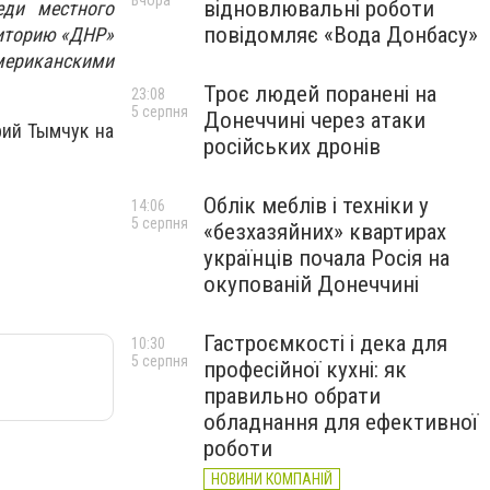
Вчора
відновлювальні роботи
еди местного
повідомляє «Вода Донбасу»
риторию «ДНР»
ериканскими
Троє людей поранені на
23:08
5 серпня
Донеччині через атаки
ий Тымчук на
російських дронів
Облік меблів і техніки у
14:06
5 серпня
«безхазяйних» квартирах
українців почала Росія на
окупованій Донеччині
Гастроємкості і дека для
10:30
5 серпня
професійної кухні: як
правильно обрати
обладнання для ефективної
роботи
НОВИНИ КОМПАНІЙ