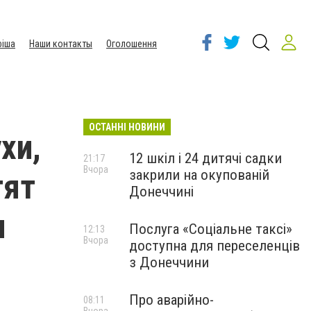
іша
Наши контакты
Оголошення
ОСТАННІ НОВИНИ
хи,
12 шкіл і 24 дитячі садки
21:17
Вчора
закрили на окупованій
тят
Донеччині
и
Послуга «Соціальне таксі»
12:13
Вчора
доступна для переселенців
з Донеччини
Про аварійно-
08:11