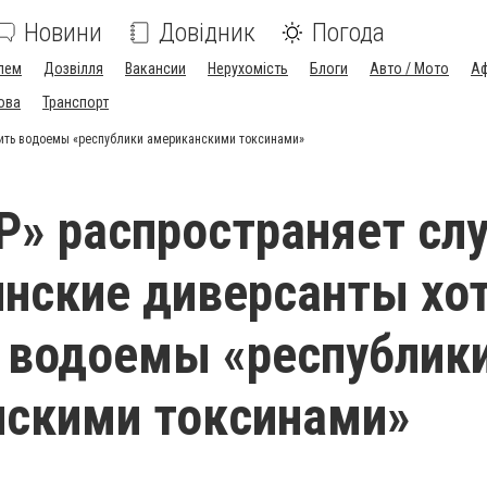
Новини
Довідник
Погода
лем
Дозвілля
Вакансии
Нерухомість
Блоги
Авто / Мото
Аф
ова
Транспорт
авить водоемы «республики американскими токсинами»
» распространяет слу
инские диверсанты хо
 водоемы «республик
нскими токсинами»