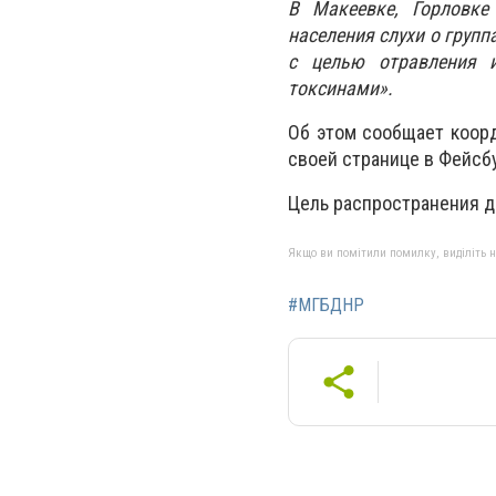
В Макеевке, Горловке
населения слухи о груп
с целью отравления 
токсинами».
Об этом сообщает коор
своей странице в Фейсбу
Цель распространения д
Якщо ви помітили помилку, виділіть нео
#МГБДНР