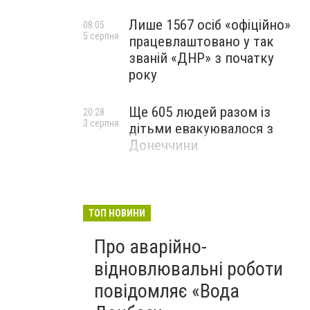
Лише 1567 осіб «офіційно»
08:05
5 серпня
працевлаштовано у так
званій «ДНР» з початку
року
Ще 605 людей разом із
20:28
3 серпня
дітьми евакуювалося з
Донеччини
ТОП НОВИНИ
Про аварійно-
відновлювальні роботи
повідомляє «Вода