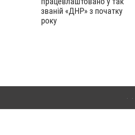
працевлаштовано у так
званій «ДНР» з початку
року
Для інтернет-видань обов'язкове розміщення прямого, відкритого для пошукових
лама" публікуються на правах реклами.