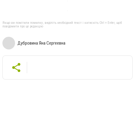
Якщо ви помітили помилку, виділіть необхідний текст і натисніть Ctrl + Enter, щоб
повідомити про це редакцію
Дубровина Яна Сергеевна